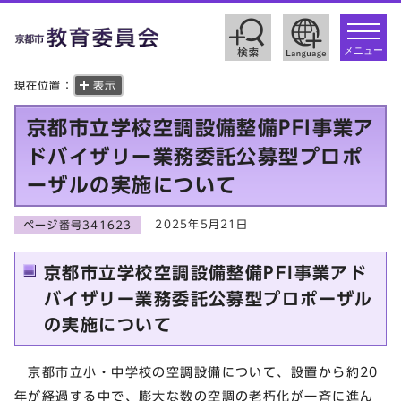
toggle
navigat
メニュー
現在位置：
表示
京都市立学校空調設備整備PFI事業ア
ドバイザリー業務委託公募型プロポ
ーザルの実施について
2025年5月21日
ページ番号341623
京都市立学校空調設備整備PFI事業アド
バイザリー業務委託公募型プロポーザル
の実施について
京都市立小・中学校の空調設備について、設置から約20
年が経過する中で、膨大な数の空調の老朽化が一斉に進ん