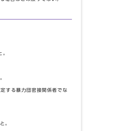
と。
。
定する暴力団密接関係者でな
と。