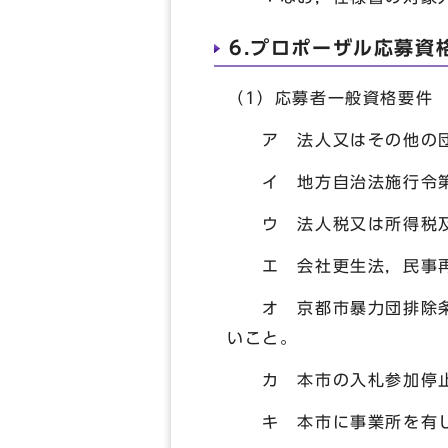
6.プロポーザル応募資
（1）応募者一般資格要件
ア 法人又はその他の団
イ 地方自治法施行令第1
ウ 法人税又は所得税及
エ 会社更生法，民事再
オ 京都市暴力団排除条例
いこと。
カ 本市の入札参加停止
キ 本市に事業所を有し