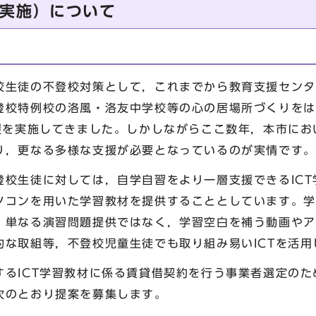
実施）について
生徒の不登校対策として，これまでから教育支援センタ
登校特例校の洛風・洛友中学校等の心の居場所づくりをは
支援を実施してきました。しかしながらここ数年，本市に
り，更なる多様な支援が必要となっているのが実情です。
校生徒に対しては，自学自習をより一層支援できるICT
ソコンを用いた学習教材を提供することとしています。学
，単なる演習問題提供ではなく，学習空白を補う動画やア
的な取組等，不登校児童生徒でも取り組み易いICTを活
るICT学習教材に係る賃貸借契約を行う事業者選定のた
次のとおり提案を募集します。