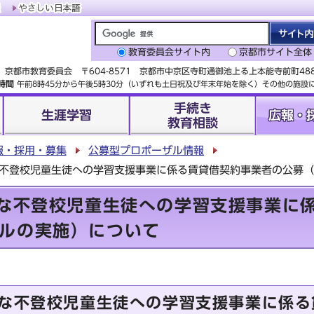
教育委員会サイト内
京都市サイト全体
京都市教育委員会 〒604-8571 京都市中京区寺町通御池上る上本能寺前町4
時間
午前8時45分から午後5時30分（いずれも土日祝及び年末年始を除く）その他の施
手続き
生涯学習
広報・
教育相談
報・採用・募集
公募型プロポーザル情報
な不登校児童生徒への学習支援事業に係る賃貸借契約事業者の公募
々な不登校児童生徒への学習支援事業に
ルの実施）について
々な不登校児童生徒への学習支援事業に係