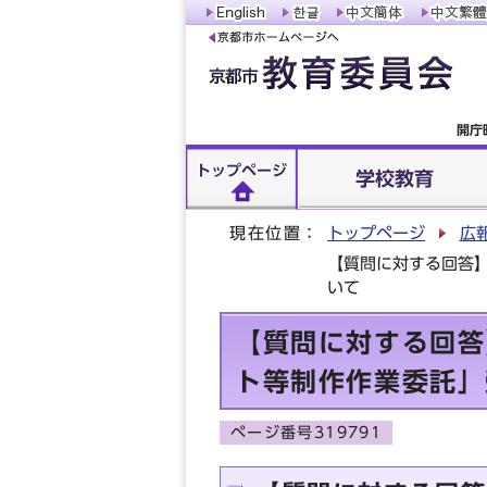
開庁
トップページ
学校教育
現在位置：
トップページ
広
【質問に対する回答
いて
【質問に対する回答
ト等制作作業委託」
ページ番号319791