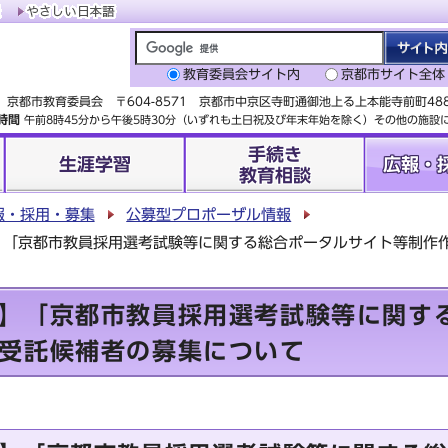
教育委員会サイト内
京都市サイト全体
京都市教育委員会 〒604-8571 京都市中京区寺町通御池上る上本能寺前町4
時間
午前8時45分から午後5時30分（いずれも土日祝及び年末年始を除く）その他の施
手続き
生涯学習
広報・
教育相談
報・採用・募集
公募型プロポーザル情報
】「京都市教員採用選考試験等に関する総合ポータルサイト等制作
】「京都市教員採用選考試験等に関す
受託候補者の募集について