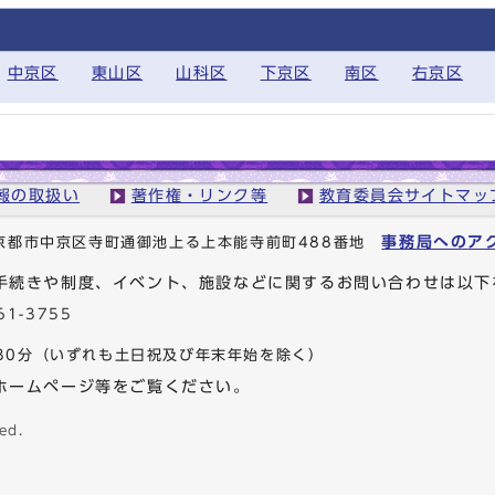
中京区
東山区
山科区
下京区
南区
右京区
報の取扱い
著作権・リンク等
教育委員会サイトマッ
事務局へのア
1 京都市中京区寺町通御池上る上本能寺前町488番地
手続きや制度、イベント、施設などに関するお問い合わせは以下
61-3755
30分
（いずれも土日祝及び年末年始を除く）
ホームページ等をご覧ください。
ed.