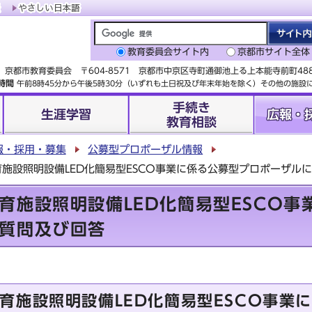
教育委員会サイト内
京都市サイト全体
京都市教育委員会 〒604-8571 京都市中京区寺町通御池上る上本能寺前町4
時間
午前8時45分から午後5時30分（いずれも土日祝及び年末年始を除く）その他の施
手続き
生涯学習
広報・
教育相談
報・採用・募集
公募型プロポーザル情報
施設照明設備LED化簡易型ESCO事業に係る公募型プロポーザル
育施設照明設備LED化簡易型ESCO事
質問及び回答
育施設照明設備LED化簡易型ESCO事業