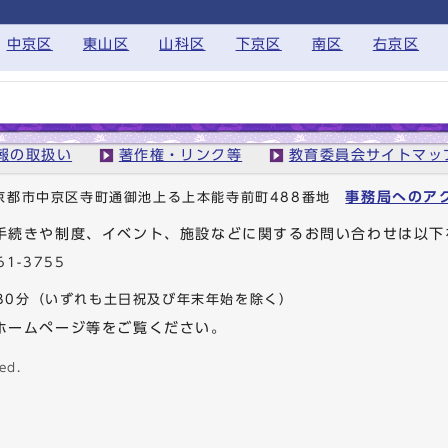
中京区
東山区
山科区
下京区
南区
右京区
報の取扱い
著作権・リンク等
教育委員会サイトマッ
事務局へのア
1 京都市中京区寺町通御池上る上本能寺前町488番地
手続きや制度、イベント、施設などに関するお問い合わせは以下
61-3755
30分
（いずれも土日祝及び年末年始を除く）
ホームページ等をご覧ください。
ed.