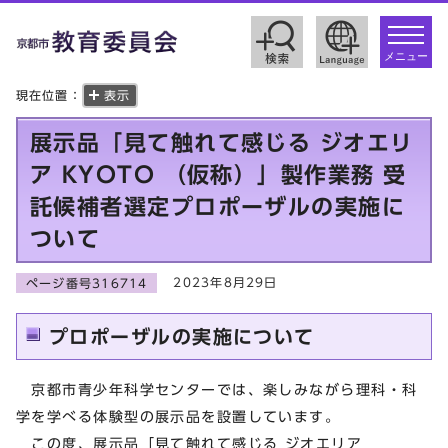
toggle
navigat
メニュー
現在位置：
表示
展示品「見て触れて感じる ジオエリ
ア KYOTO （仮称）」製作業務 受
託候補者選定プロポーザルの実施に
ついて
2023年8月29日
ページ番号316714
プロポーザルの実施について
京都市青少年科学センターでは、楽しみながら理科・科
学を学べる体験型の展示品を設置しています。
この度、展示品「見て触れて感じる ジオエリア