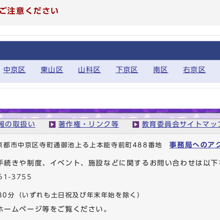
ご注意ください
中京区
東山区
山科区
下京区
南区
右京区
報の取扱い
著作権・リンク等
教育委員会サイトマッ
事務局へのア
1 京都市中京区寺町通御池上る上本能寺前町488番地
手続きや制度、イベント、施設などに関するお問い合わせは以下
61-3755
30分
（いずれも土日祝及び年末年始を除く）
ホームページ等をご覧ください。