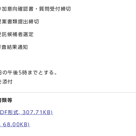
参加意向確認書・質問受付締切
提案書類提出締切
受託候補者選定
結果通知
日の午後5時までとする。
を添付
書類等
F形式, 307.71KB)
68.00KB)