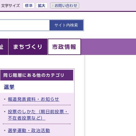
文字サイズ
標準
拡大
お問い合わせ
祉
まちづくり
市政情報
同じ階層にある他のカテゴリ
選挙
報道発表資料・お知らせ
投票のしかた（期日前投票・
不在者投票など）
選挙運動・政治活動