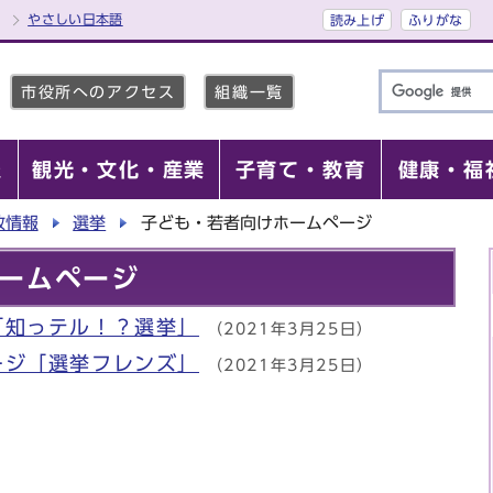
やさしい日本語
読み上げ
ふりがな
市役所へのアクセス
組織一覧
報
観光・文化・産業
子育て・教育
健康・福
政情報
選挙
子ども・若者向けホームページ
ームページ
「知っテル！？選挙」
（2021年3月25日）
ージ「選挙フレンズ」
（2021年3月25日）