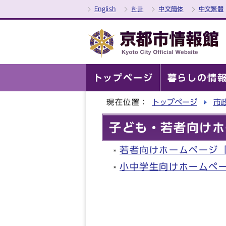
English
한글
中文簡体
中文繁體
トップページ
暮らしの情
現在位置：
トップページ
市
子ども・若者向けホ
若者向けホームページ
小中学生向けホームペ