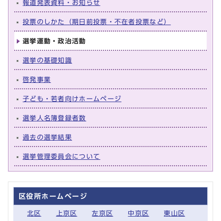
報道発表資料・お知らせ
投票のしかた（期日前投票・不在者投票など）
選挙運動・政治活動
選挙の基礎知識
啓発事業
子ども・若者向けホームページ
選挙人名簿登録者数
過去の選挙結果
選挙管理委員会について
区役所ホームページ
北区
上京区
左京区
中京区
東山区