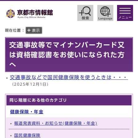
toggle
navigat
メニュー
現在位置：
表示
交通事故等でマイナンバーカード又
は資格確認書をお使いになられた方
へ
交通事故などで国民健康保険を使うときは・・・
（2025年12月1日）
同じ階層にある他のカテゴリ
健康保険・年金
報道発表資料・お知らせ(健康保険・年金)
国民健康保険