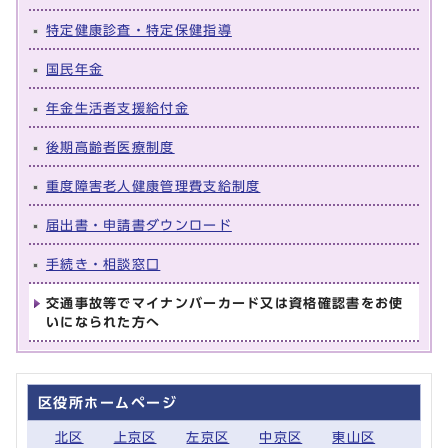
特定健康診査・特定保健指導
国民年金
年金生活者支援給付金
後期高齢者医療制度
重度障害老人健康管理費支給制度
届出書・申請書ダウンロード
手続き・相談窓口
交通事故等でマイナンバーカード又は資格確認書をお使
いになられた方へ
区役所ホームページ
北区
上京区
左京区
中京区
東山区