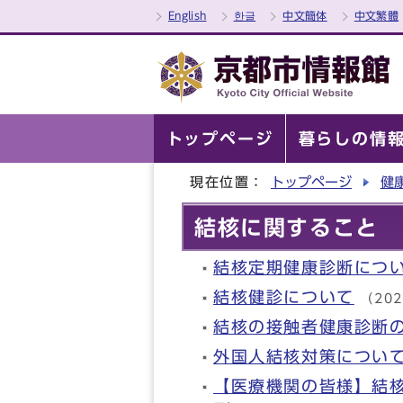
English
한글
中文簡体
中文繁體
トップページ
暮らしの情
現在位置：
トップページ
健
結核に関すること
結核定期健康診断につ
結核健診について
（20
結核の接触者健康診断
外国人結核対策につい
【医療機関の皆様】結