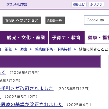
やさしい日本語
読み上げ
ふりがな
市役所へのアクセス
組織一覧
報
観光・文化・産業
子育て・教育
健康・福
康・福祉
医療
感染症予防・予防接種
結核に関すること
いて
（2026年6月9日）
26年3月2日）
の手引きが改訂されました
（2025年5月12日）
て
（2025年5月12日）
核医療の基準が改正されました
（2025年4月1