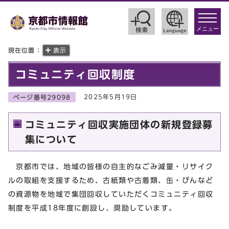
toggle
navigat
メニュー
現在位置：
表示
コミュニティ回収制度
2025年5月19日
ページ番号29098
コミュニティ回収実施団体の新規登録募
集について
京都市では、地域の皆様の自主的なごみ減量・リサイク
ルの取組を支援するため、古紙類や古着類、缶・びんなど
の資源物を地域で集団回収していただくコミュニティ回収
制度を平成18年度に創設し、奨励しています。