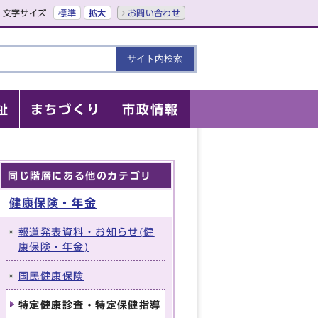
文字サイズ
標準
拡大
お問い合わせ
祉
まちづくり
市政情報
同じ階層にある他のカテゴリ
健康保険・年金
報道発表資料・お知らせ(健
康保険・年金)
国民健康保険
特定健康診査・特定保健指導