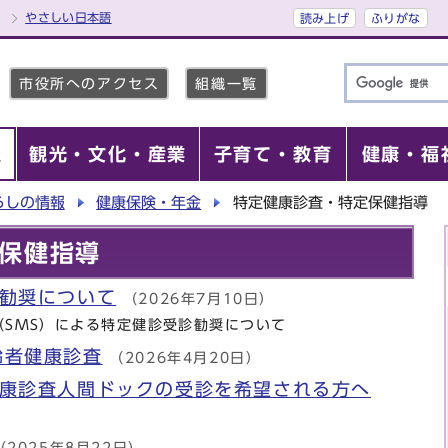
やさしい日本語
読み上げ
ふりがな
市役所へのアクセス
組織一覧
報
観光・文化・産業
子育て・教育
健康・福
らしの情報
健康保険・年金
特定健康診査・特定保健指導
保健指導
診勧奨について
（2026年7月10日）
（SMS）による特定健診受診勧奨について
齢者健康診査
（2026年4月20日）
健康診査人間ドックの受診を希望される方へ