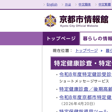
English
한글
中文簡体
中文繁體
トップページ
暮らしの情
現在位置：
トップページ
暮
特定健康診査・特定
令和8年度特定健診受
ショートメッセージサービス
特定健康診査／後期高
令和8年度京都市特定
（2026年4月20日）
特定保健指導用ツール