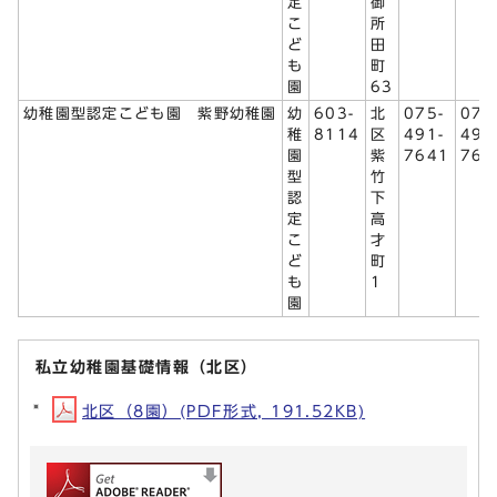
定
御
こ
所
ど
田
も
町
園
63
幼稚園型認定こども園 紫野幼稚園
幼
603-
北
075-
075
稚
8114
区
491-
491
園
紫
7641
764
型
竹
認
下
定
高
こ
才
ど
町
も
1
園
私立幼稚園基礎情報（北区）
北区（8園）(PDF形式, 191.52KB)