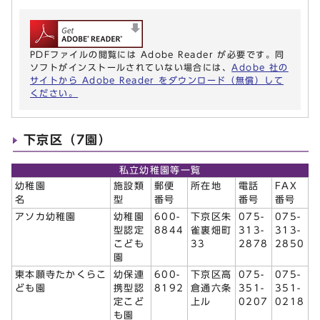
PDFファイルの閲覧には Adobe Reader が必要です。同
ソフトがインストールされていない場合には、
Adobe 社の
サイトから Adobe Reader をダウンロード（無償）して
ください。
下京区（7園）
私立幼稚園等一覧
幼稚園
施設類
郵便
所在地
電話
FAX
名
型
番号
番号
番号
アソカ幼稚園
幼稚園
600-
下京区朱
075-
075-
型認定
8844
雀裏畑町
313-
313-
こども
33
2878
2850
園
東本願寺たかくらこ
幼保連
600-
下京区高
075-
075-
ども園
携型認
8192
倉通六条
351-
351-
定こど
上ル
0207
0218
も園