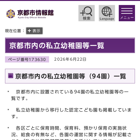
toggle
navigat
メニュー
現在位置：
表示
京都市内の私立幼稚園等一覧
2026年6月22日
ページ番号173630
京都市内の私立幼稚園等（94園）一覧
京都市内に設置されている94園の私立幼稚園等の一
覧です。
私立幼稚園から移行した認定こども園も掲載していま
す。
各区ごとに保育時間、保育料、預かり保育の実施状
況、給食の有無など、各園の運営に関する情報が記載さ