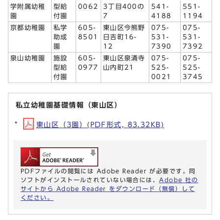
学附属幼稚
型給
0062
3丁目400の
541-
551-
園
付園
7
4188
1194
京都幼稚園
私学
605-
東山区今熊野
075-
075-
助成
8501
日吉町16-
531-
531-
園
12
7390
7392
泉山幼稚園
施設
605-
東山区泉涌寺
075-
075-
型給
0977
山内町21
525-
525-
付園
0021
3745
私立幼稚園基礎情報（東山区）
東山区（3園）(PDF形式, 83.32KB)
PDFファイルの閲覧には Adobe Reader が必要です。同
ソフトがインストールされていない場合には、
Adobe 社の
サイトから Adobe Reader をダウンロード（無償）して
ください。