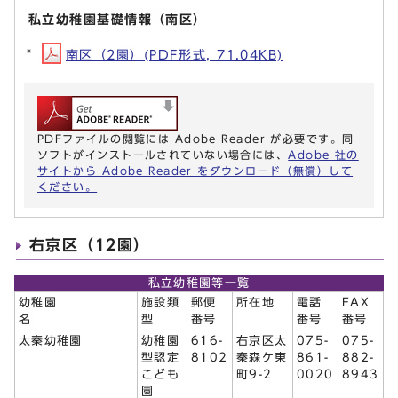
私立幼稚園基礎情報（南区）
南区（2園）(PDF形式, 71.04KB)
PDFファイルの閲覧には Adobe Reader が必要です。同
ソフトがインストールされていない場合には、
Adobe 社の
サイトから Adobe Reader をダウンロード（無償）して
ください。
右京区（12園）
私立幼稚園等一覧
幼稚園
施設類
郵便
所在地
電話
FAX
名
型
番号
番号
番号
太秦幼稚園
幼稚園
616-
右京区太
075-
075-
型認定
8102
秦森ケ東
861-
882-
こども
町9-2
0020
8943
園