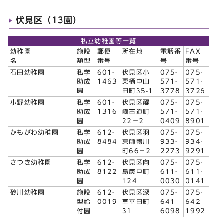
伏見区（13園）
私立幼稚園等一覧
幼稚園
施設
郵便
所在地
電話番
FAX
名
類型
番号
号
番号
石田幼稚園
私学
601-
伏見区小
075-
075-
助成
1463
栗栖中山
571-
571-
園
田町35-1
3778
3726
小野幼稚園
私学
601-
伏見区醍
075-
075-
助成
1316
醐古道町
571-
571-
園
22－2
0409
8901
かもがわ幼稚園
私学
612-
伏見区羽
075-
075-
助成
8484
束師鴨川
933-
934-
園
町66－2
2273
9291
さつき幼稚園
私学
612-
伏見区向
075-
075-
助成
8122
島庚申町
611-
611-
園
124
0030
0141
砂川幼稚園
施設
612-
伏見区深
075-
075-
型給
0019
草平田町
641-
642-
付園
31
6098
1992