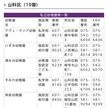
山科区（10園）
私立幼稚園等一覧
幼稚園
施設類
郵便
所在地
電話
FAX
名
型
番号
番号
番号
アヴェ・マリア幼稚
私学助
607-
山科区御
075-
075-
園
成園
8415
陵中筋町
592-
592-
3
6404
6406
いずみ幼稚園
施設型
607-
山科区四
075-
075-
給付園
8025
ノ宮柳山
581-
581-
町10
8514
8516
清水台幼稚園
幼稚園
607-
山科区勧
075-
075-
型認定
8239
修寺丸山
592-
592-
こども
町1-
6052
6070
園
126
すみれ幼稚園
私学助
607-
山科区椥
075-
075-
成園
8165
辻平田町
594-
594-
222
6700
5442
其枝幼稚園
施設型
607-
山科区御
075-
075-
給付園
8405
陵田山町
581-
581-
35番地
9294
9299