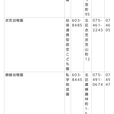
宮
町
95
衣笠幼稚園
幼
603-
北
075-
075
保
8485
区
461-
467
連
衣
2243
058
携
笠
型
衣
認
笠
定
山
こ
町
ど
12
も
園
錦綾幼稚園
私
603-
北
075-
075
学
8445
区
491-
492
助
鷹
0674
473
成
峰
園
藤
林
町
1-
5