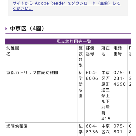
サイトから Adobe Reader をダウンロード（無償）して
ください。
中京区（4園）
私立幼稚園等一覧
幼稚園
施
郵便
所在
電話
FA
名
設
番号
地
番号
番
類
型
京都カトリック信愛幼稚園
私
604-
中京
075-
07
学
8006
区河
231-
23
助
原町
4690
29
成
通三
園
条上
ル下
丸屋
町
415
光明幼稚園
私
604-
中京
075-
07
学
8336
区六
801-
80