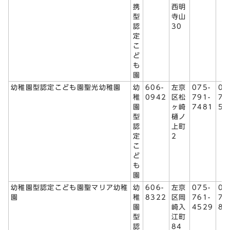
携
西明
型
寺山
認
30
定
こ
ど
も
園
幼稚園型認定こども園聖光幼稚園
幼
606-
左京
075-
07
稚
0942
区松
791-
78
園
ヶ崎
7481
57
型
樋ノ
認
上町
定
2
こ
ど
も
園
幼稚園型認定こども園聖マリア幼稚
幼
606-
左京
075-
07
園
稚
8322
区岡
761-
75
園
崎入
4529
89
型
江町
認
84