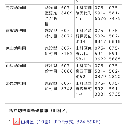
5
寺西幼稚園
幼稚園
607-
山科区御
075-
075-
型認定
8409
陵天徳町
591-
581-
こども
15
6676
7475
園
南殿幼稚園
施設型
607-
山科区音
075-
075-
給付園
8072
羽伊勢宿
502-
502-
町34
8817
8818
東山幼稚園
施設型
607-
山科区東
075-
075-
給付園
8152
野八代
591-
591-
58-1
3622
5688
山科幼稚園
施設型
607-
山科区竹
075-
075-
給付園
8086
鼻四丁野
581-
502-
町52
0879
2820
洛東幼稚園
施設型
607-
山科区西
075-
075-
給付園
8348
野広見町
592-
591-
1-4
3031
9735
私立幼稚園基礎情報（山科区）
山科区（10園）(PDF形式, 324.59KB)