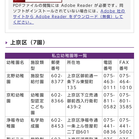
PDFファイルの閲覧には Adobe Reader が必要です。同
ソフトがインストールされていない場合には、
Adobe 社の
サイトから Adobe Reader をダウンロード（無償）して
ください。
上京区（7園）
私立幼稚園等一覧
幼稚園名
施設類
郵便
所在地
電話
FAX
型
番号
番号
番号
北野幼稚
施設型
602-
上京区御前通一
075-
075-
園
給付園
8377
条下ル東竪町
463-
464-
135
0111
1010
京和幼稚
幼稚園
602-
上京区下立売通
075-
075-
園
型認定
8366
御前西入行衛町
811-
801-
こども
439-2
0582
3585
園
浄福寺幼
私学助
602-
上京区浄福寺通
075-
075-
稚園
成園
8453
一条上ル笹屋町
441-
441-
二丁目601
0836
5002