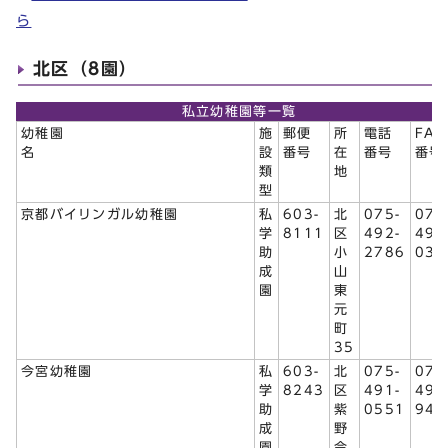
ら
北区（8園）
私立幼稚園等一覧
幼稚園
施
郵便
所
電話
FAX
名
設
番号
在
番号
番号
類
地
型
京都バイリンガル幼稚園
私
603-
北
075-
075
学
8111
区
492-
495
助
小
2786
033
成
山
園
東
元
町
35
今宮幼稚園
私
603-
北
075-
075
学
8243
区
491-
491
助
紫
0551
943
成
野
園
今