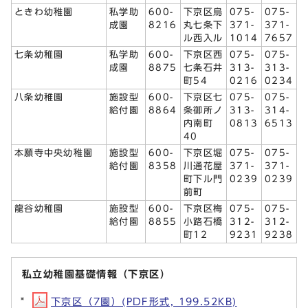
ときわ幼稚園
私学助
600-
下京区烏
075-
075-
成園
8216
丸七条下
371-
371-
ル西入ル
1014
7657
七条幼稚園
私学助
600-
下京区西
075-
075-
成園
8875
七条石井
313-
313-
町54
0216
0234
八条幼稚園
施設型
600-
下京区七
075-
075-
給付園
8864
条御所ノ
313-
314-
内南町
0813
6513
40
本願寺中央幼稚園
施設型
600-
下京区堀
075-
075-
給付園
8358
川通花屋
371-
371-
町下ル門
0239
0239
前町
龍谷幼稚園
施設型
600-
下京区梅
075-
075-
給付園
8855
小路石橋
312-
312-
町12
9231
9238
私立幼稚園基礎情報（下京区）
下京区（7園）(PDF形式, 199.52KB)