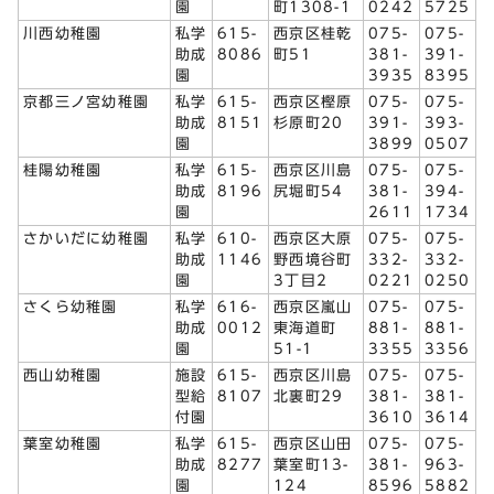
園
町1308-1
0242
5725
川西幼稚園
私学
615-
西京区桂乾
075-
075-
助成
8086
町51
381-
391-
園
3935
8395
京都三ノ宮幼稚園
私学
615-
西京区樫原
075-
075-
助成
8151
杉原町20
391-
393-
園
3899
0507
桂陽幼稚園
私学
615-
西京区川島
075-
075-
助成
8196
尻堀町54
381-
394-
園
2611
1734
さかいだに幼稚園
私学
610-
西京区大原
075-
075-
助成
1146
野西境谷町
332-
332-
園
3丁目2
0221
0250
さくら幼稚園
私学
616-
西京区嵐山
075-
075-
助成
0012
東海道町
881-
881-
園
51-1
3355
3356
西山幼稚園
施設
615-
西京区川島
075-
075-
型給
8107
北裏町29
381-
381-
付園
3610
3614
葉室幼稚園
私学
615-
西京区山田
075-
075-
助成
8277
葉室町13-
381-
963-
園
124
8596
5882