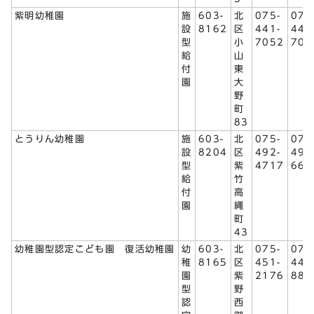
紫明幼稚園
施
603-
北
075-
075
設
8162
区
441-
441
型
小
7052
705
給
山
付
東
園
大
野
町
83
とうりん幼稚園
施
603-
北
075-
075
設
8204
区
492-
492
型
紫
4717
665
給
竹
付
高
園
縄
町
43
幼稚園型認定こども園 復活幼稚園
幼
603-
北
075-
075
稚
8165
区
451-
441
園
紫
2176
888
型
野
認
西