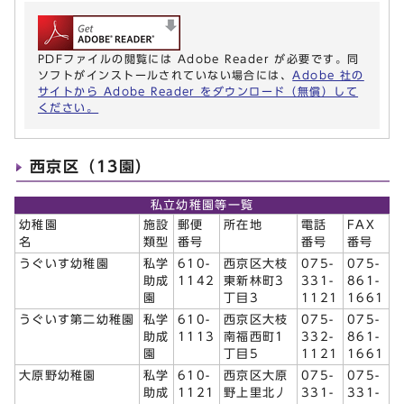
PDFファイルの閲覧には Adobe Reader が必要です。同
ソフトがインストールされていない場合には、
Adobe 社の
サイトから Adobe Reader をダウンロード（無償）して
ください。
西京区（13園）
私立幼稚園等一覧
幼稚園
施設
郵便
所在地
電話
FAX
名
類型
番号
番号
番号
うぐいす幼稚園
私学
610-
西京区大枝
075-
075-
助成
1142
東新林町3
331-
861-
園
丁目3
1121
1661
うぐいす第二幼稚園
私学
610-
西京区大枝
075-
075-
助成
1113
南福西町1
332-
861-
園
丁目5
1121
1661
大原野幼稚園
私学
610-
西京区大原
075-
075-
助成
1121
野上里北丿
331-
331-