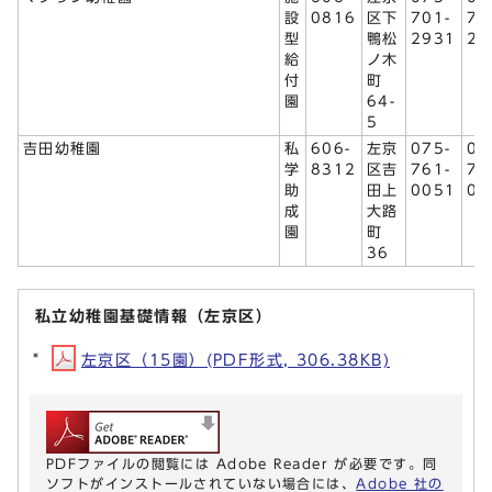
設
0816
区下
701-
70
型
鴨松
2931
21
給
ノ木
付
町
園
64-
5
吉田幼稚園
私
606-
左京
075-
07
学
8312
区吉
761-
76
助
田上
0051
00
成
大路
園
町
36
私立幼稚園基礎情報（左京区）
左京区（15園）(PDF形式, 306.38KB)
PDFファイルの閲覧には Adobe Reader が必要です。同
ソフトがインストールされていない場合には、
Adobe 社の