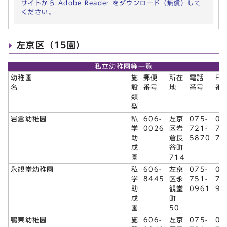
サイトから Adobe Reader をダウンロード（無償）して
ください。
左京区（15園）
私立幼稚園等一覧
幼稚園
施
郵便
所在
電話
FA
名
設
番号
地
番号
番
類
型
岩倉幼稚園
私
606-
左京
075-
07
学
0026
区岩
721-
70
助
倉長
5870
78
成
谷町
園
714
永観堂幼稚園
私
606-
左京
075-
07
学
8445
区永
751-
76
助
観堂
0961
92
成
町
園
50
鴨東幼稚園
施
606-
左京
075-
07