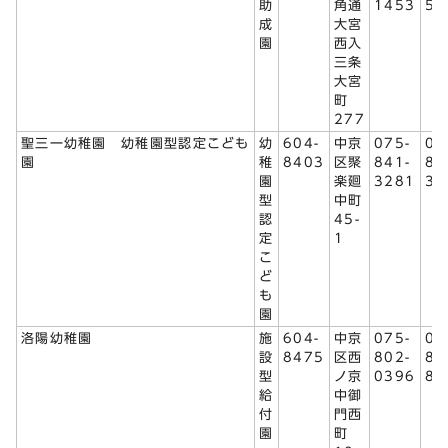
助
角通
1453
58
成
大宮
園
西入
三条
大宮
町
277
聖三一幼稚園 幼稚園型認定こども
幼
604-
中京
075-
07
園
稚
8403
区聚
841-
84
園
楽廻
3281
32
型
中町
認
45-
定
1
こ
ど
も
園
洛陽幼稚園
施
604-
中京
075-
07
設
8475
区西
802-
80
型
ノ京
0396
85
給
中御
付
門西
園
町