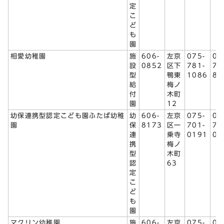
定
こ
ど
も
園
相愛幼稚園
施
606-
左京
075-
07
設
0852
区下
781-
78
型
鴨東
1086
88
給
梅ノ
付
木町
園
12
幼保連携型認定こども園ふたば幼稚
幼
606-
左京
075-
07
園
保
8173
区一
701-
71
連
乗寺
0191
08
携
梅ノ
型
木町
認
63
定
こ
ど
も
園
マクリン幼稚園
施
606-
左京
075-
07