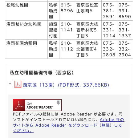
松尾幼稚園
私学
615-
西京区松室
075-
075-
助成
8296
山添町6
381-
391-
園
2591
8690
洛西せいか幼稚園
施設
610-
西京区大枝
075-
075-
型給
1141
西新林町5
331-
331-
付園
丁目3
1214
1337
洛西花園幼稚園
私学
610-
西京区大枝
075-
075-
助成
1112
北福西町4
332-
332-
園
丁目3
2808
2904
私立幼稚園基礎情報（西京区）
西京区（13園）(PDF形式, 337.66KB)
PDFファイルの閲覧には Adobe Reader が必要です。同
ソフトがインストールされていない場合には、
Adobe 社の
サイトから Adobe Reader をダウンロード（無償）して
ください。