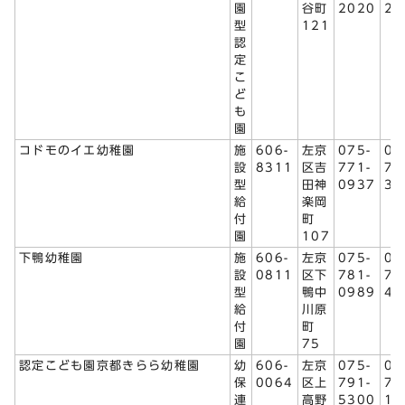
園
谷町
2020
25
型
121
認
定
こ
ど
も
園
コドモのイエ幼稚園
施
606-
左京
075-
07
設
8311
区吉
771-
77
型
田神
0937
34
給
楽岡
付
町
園
107
下鴨幼稚園
施
606-
左京
075-
07
設
0811
区下
781-
78
型
鴨中
0989
43
給
川原
付
町
園
75
認定こども園京都きらら幼稚園
幼
606-
左京
075-
07
保
0064
区上
791-
71
連
高野
5300
10