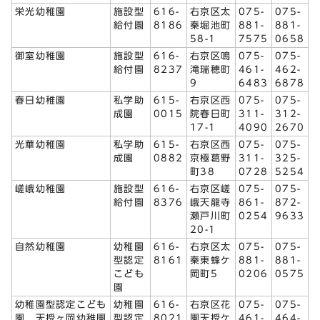
栄光幼稚園
施設型
616-
右京区太
075-
075-
給付園
8186
秦堀池町
881-
881-
58-1
7575
0658
御室幼稚園
施設型
616-
右京区鳴
075-
075-
給付園
8237
滝瑞穂町
461-
462-
9
6483
6878
春日幼稚園
私学助
615-
右京区西
075-
075-
成園
0015
院春日町
311-
312-
17-1
4090
2670
光華幼稚園
私学助
615-
右京区西
075-
075-
成園
0882
京極葛野
311-
325-
町38
0728
5254
嵯峨幼稚園
施設型
616-
右京区嵯
075-
075-
給付園
8376
峨天龍寺
861-
872-
瀬戸川町
0254
9633
20-1
自然幼稚園
幼稚園
616-
右京区太
075-
075-
型認定
8161
秦東蜂ケ
881-
881-
こども
岡町5
0206
0575
園
幼稚園型認定こども
幼稚園
616-
右京区花
075-
075-
園 天授ヶ岡幼稚園
型認定
8021
園天授ケ
461-
464-