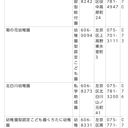
設
8242
区田
781-
72
型
中高
4947
08
給
原町
付
24
園
菊の花幼稚園
幼
606-
左京
075-
07
稚
0094
区上
701-
70
園
高野
3111
31
型
東氷
認
室町
定
3
こ
ど
も
園
北白川幼稚園
私
606-
左京
075-
07
学
8273
区北
781-
78
助
白川
3200
60
成
山ノ
園
元町
41
幼稚園型認定こども園くろたに幼稚
幼
606-
左京
075-
07
園
稚
8331
区黒
771-
75