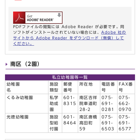
PDFファイルの閲覧には Adobe Reader が必要です。同
ソフトがインストールされていない場合には、
Adobe 社の
サイトから Adobe Reader をダウンロード（無償）して
ください。
南区（2園）
私立幼稚園等一覧
幼稚園
施設
郵便
所在地
電話番
FAX番
名
類型
番号
号
号
くるみ幼稚園
私学
601-
南区吉祥
075-
075-
助成
8315
院車道町
691-
662-
園
28-2
0281
0970
光徳幼稚園
施設
601-
南区唐橋
075-
075-
型給
8464
高田町
691-
691-
付園
59
6503
6577