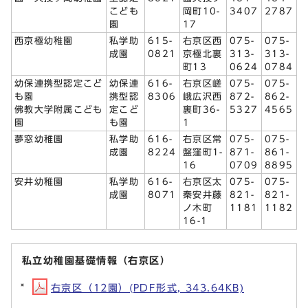
こども
岡町10-
3407
2787
園
17
西京極幼稚園
私学助
615-
右京区西
075-
075-
成園
0821
京極北裏
313-
313-
町13
0624
0784
幼保連携型認定こど
幼保連
616-
右京区嵯
075-
075-
も園
携型認
8306
峨広沢西
872-
862-
佛教大学附属こども
定こど
裏町36-
5327
4565
園
も園
1
夢窓幼稚園
私学助
616-
右京区常
075-
075-
成園
8224
盤窪町1-
871-
861-
16
0709
8895
安井幼稚園
私学助
616-
右京区太
075-
075-
成園
8071
秦安井藤
821-
821-
ノ木町
1181
1182
16-1
私立幼稚園基礎情報（右京区）
右京区（12園）(PDF形式, 343.64KB)