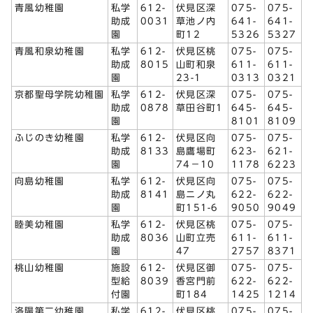
青風幼稚園
私学
612-
伏見区深
075-
075-
助成
0031
草池ノ内
641-
641-
園
町12
5326
5327
青風和泉幼稚園
私学
612-
伏見区桃
075-
075-
助成
8015
山町和泉
611-
611-
園
23-1
0313
0321
京都聖母学院幼稚園
私学
612-
伏見区深
075-
075-
助成
0878
草田谷町1
645-
645-
園
8101
8109
ふじのき幼稚園
私学
612-
伏見区向
075-
075-
助成
8133
島鷹場町
623-
621-
園
74－10
1178
6223
向島幼稚園
私学
612-
伏見区向
075-
075-
助成
8141
島ニノ丸
622-
622-
園
町151-6
9050
9049
睦美幼稚園
私学
612-
伏見区桃
075-
075-
助成
8036
山町立売
611-
611-
園
47
2757
8371
桃山幼稚園
施設
612-
伏見区御
075-
075-
型給
8039
香宮門前
622-
622-
付園
町184
1425
1214
洛陽第二幼稚園
私学
612-
伏見区桃
075-
075-