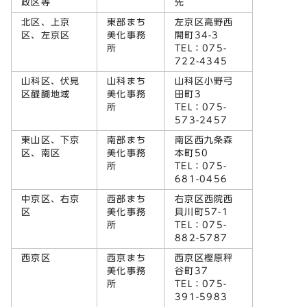
政区等
先
北区、上京
東部まち
左京区高野西
区、左京区
美化事務
開町34-3
所
TEL：075-
722-4345
山科区、伏見
山科まち
山科区小野弓
区醍醐地域
美化事務
田町3
所
TEL：075-
573-2457
東山区、下京
南部まち
南区西九条森
区、南区
美化事務
本町50
所
TEL：075-
681-0456
中京区、右京
西部まち
右京区西院西
区
美化事務
貝川町57-1
所
TEL：075-
882-5787
西京区
西京まち
西京区樫原秤
美化事務
谷町37
所
TEL：075-
391-5983