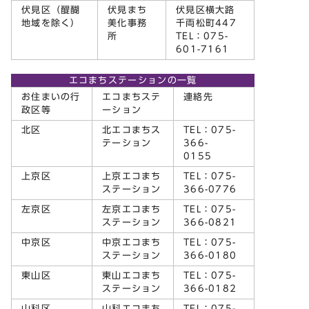
伏見区（醍醐
伏見まち
伏見区横大路
地域を除く）
美化事務
千両松町447
所
TEL：075-
601-7161
エコまちステーションの一覧
お住まいの行
エコまちステ
連絡先
政区等
ーション
北区
北エコまちス
TEL：075-
テーション
366-
0155
上京区
上京エコまち
TEL：075-
ステーション
366-0776
左京区
左京エコまち
TEL：075-
ステーション
366-0821
中京区
中京エコまち
TEL：075-
ステーション
366-0180
東山区
東山エコまち
TEL：075-
ステーション
366-0182
山科区
山科エコまち
TEL：075-