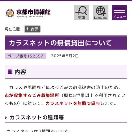
toggle
navigat
メニュー
現在位置：
表示
カラスネットの無償貸出について
2025年5月2日
ページ番号152557
内容
カラスや風雨などによるごみの散乱被害の防止のため、
市が収集するごみ収集場所
（概ね5世帯以上で利用されてい
るもの）に対して、
カラスネットを無償で貸与
します。
カラスネットの種類等
カラスネットは2種類あります。