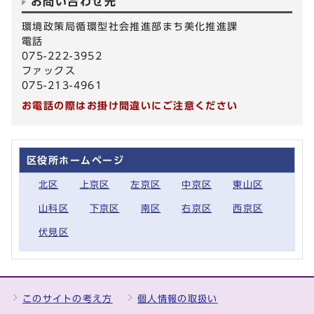
お問い合わせ先
環境政策局循環型社会推進部まち美化推進課
電話
075-222-3952
ファックス
075-213-4961
お電話の際はお掛け間違いにご注意ください
区役所ホームページ
北区
上京区
左京区
中京区
東山区
山科区
下京区
南区
右京区
西京区
伏見区
このサイトの考え方
個人情報の取扱い