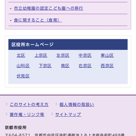
市立幼稚園の認定こども園への移行
食に関すること（食育）
区役所ホームページ
北区
上京区
左京区
中京区
東山区
山科区
下京区
南区
右京区
西京区
伏見区
このサイトの考え方
個人情報の取扱い
著作権・リンク等
サイトマップ
京都市役所
〒604-8571 京都市中京区寺町通御池上る上本能寺前町488番