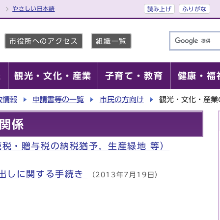
やさしい日本語
読み上げ
ふりがな
市役所へのアクセス
組織一覧
報
観光・文化・産業
子育て・教育
健康・福
政情報
申請書等の一覧
市民の方向け
観光・文化・産業
関係
続税・贈与税の納税猶予，生産緑地 等）
貸出しに関する手続き
（2013年7月19日）