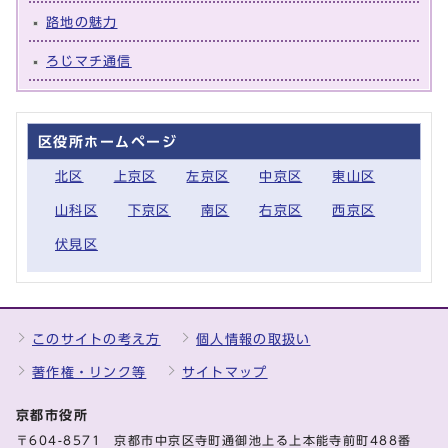
路地の魅力
ろじマチ通信
区役所ホームページ
北区
上京区
左京区
中京区
東山区
山科区
下京区
南区
右京区
西京区
伏見区
このサイトの考え方
個人情報の取扱い
著作権・リンク等
サイトマップ
京都市役所
〒604-8571 京都市中京区寺町通御池上る上本能寺前町488番