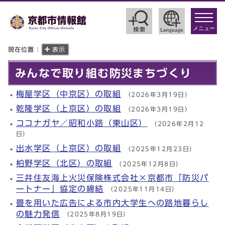
toggle
navigat
メニュー
現在位置：
表示
みんなで取り組む防災まちづくり
梅屋学区（中京区）の取組
（2026年3月19日）
乾隆学区（上京区）の取組
（2026年3月19日）
ココナガヤ／昭和小路（東山区）
（2026年2月12
日）
出水学区（上京区）の取組
（2025年12月23日）
柏野学区（北区）の取組
（2025年12月8日）
三井住友海上火災保険株式会社×京都市「防災パ
ートナー」協定の締結
（2025年11月14日）
畳を用いた広告による市内大学生への路地暮らし
の魅力発信
（2025年8月19日）