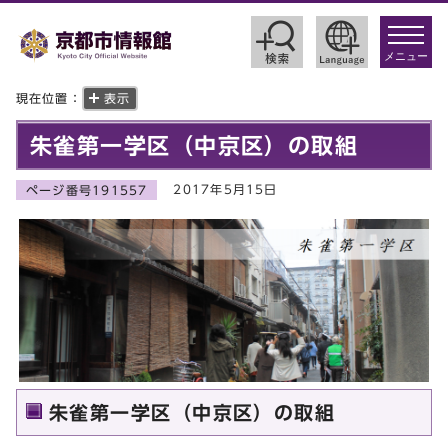
toggle
navigat
メニュー
現在位置：
表示
朱雀第一学区（中京区）の取組
2017年5月15日
ページ番号191557
朱雀第一学区（中京区）の取組