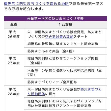
優先的に防災まちづくりを進める地区
である朱雀第一学区
での取組を紹介します。
朱雀第一学区の防災まちづくり年表
年度
主な取組
平成
朱一学区防災まちづくり協議会発足，防災まち
26年度
づくり及び
空き家対策の取組
スタート
細街路の状況等に関するアンケート調査実施
防災まちあるき実施（全4回）
平成
総合防災訓練と合わせてワークショップ開催
27年度
（全4回）
朱雀第一小学校と連携して防災の授業実施（全
7回）
防災まちづくりマップ全戸配布
平成
朱一学区防災まちづくり協議会が
防災まちづく
28年度
り活動団体
に認定
総合防災訓練において防災まちづくりマップを
用いた避難訓練及びアンケート調査実施