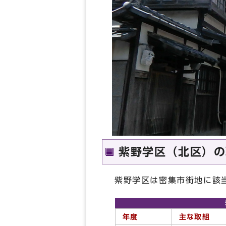
紫野学区（北区）の
紫野学区は密集市街地に該
年度
主な取組