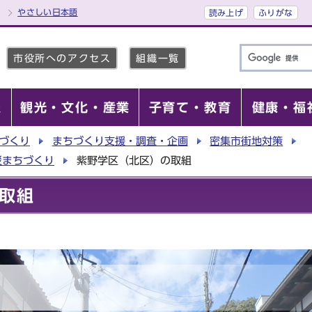
やさしい日本語
読み上げ
ふりがな
市役所へのアクセス
組織一覧
報
観光・文化・産業
子育て・教育
健康・福
づくり
まちづくり支援・調査・企画
密集市街地対策
災まちづくり
紫野学区（北区）の取組
取組