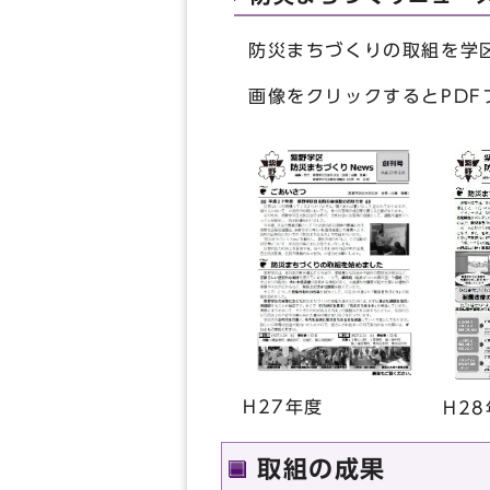
防災まちづくりの取組を学
画像をクリックするとPDF
H27年度
H2
取組の成果