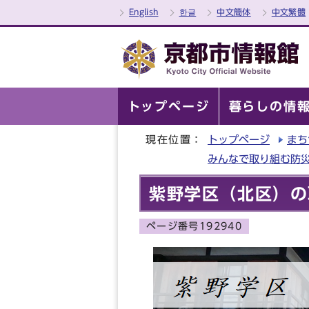
English
한글
中文簡体
中文繁體
トップページ
暮らしの情
現在位置：
トップページ
まち
みんなで取り組む防
紫野学区（北区）の
ページ番号192940