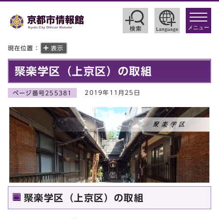
toggle
navigat
メニュー
現在位置：
表示
聚楽学区（上京区）の取組
2019年11月25日
ページ番号255381
聚楽学区（上京区）の取組