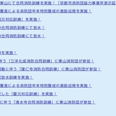
テル東山にて合同消防訓練を実施！「京都市消防団協力事業所表示
及び署長による消防団年末特別警戒の激励巡視を実施！
「震災対応訓練」を実施！
水寺合同消防訓練にて放水！
福寺合同消防訓練にて放水！
練を実施！
に伴う「三洋化成消防合同訓練」に東山消防団が参加！
火運動に伴う「建仁寺消防合同訓練」に東山消防団が参加！
実放水訓練を実施！
及び署長による消防団年末特別警戒の激励巡視を実施！
想定した「震災対応訓練」を実施！
動に伴う「清水寺合同消防訓練」に東山消防団が参加！