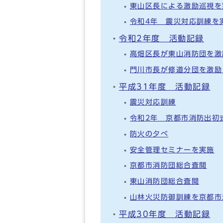
東山区長による激励巡視を
令和4年 震災対応訓練を
令和2年度 活動記録
高畑区長が東山消防団を激
門川市長が修道分団を激励
平成31年度 活動記録
震災対応訓練
令和2年 京都市消防出初
防火の夕べ
安全管理セミナーを実施
京都市消防団総合査閲
東山消防団総合査閲
山林火災防御訓練を京都市
平成30年度 活動記録