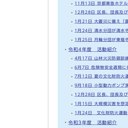
11月13日 京都東急ホ
12月28日 区長、団長
1月21日 大震災に備え
1月24日 清水分団が清
1月25日 月輪分団が東
令和4年度 活動紹介
4月17日 山林火災防御訓
6月7日 危険物安全週間
7月12日 夏の文化財防
9月18日 小型動力ポンプ
12月28日 区長、団長
1月15日 大規模災害を
1月24日 文化財防火運
令和3年度 活動紹介