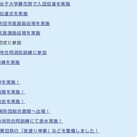
都女子大学藤花祭で入団促進を実施
彰伝達式を実施
消防団市長激励巡視を実施
 区長激励巡視を実施
初式に参加
水寺合同消防訓練に参加
訓練を実施
練を実施！
査閲を実施！
励会を実施！
市消防団総合査閲へ出場！
涌寺消防合同訓練にて放水実施！
団が粟田祭の「夜渡り神事」などを警備しました！