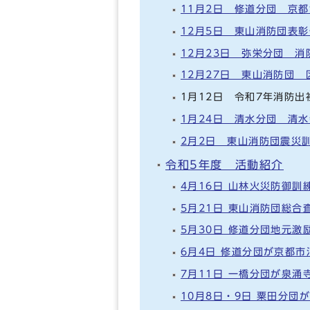
11月2日 修道分団 京
12月5日 東山消防団表
12月23日 弥栄分団 
12月27日 東山消防団
1月12日 令和7年消防出
1月24日 清水分団 清
2月2日 東山消防団震災
令和5年度 活動紹介
4月16日 山林火災防御訓
5月21日 東山消防団総合
5月30日 修道分団地元激
6月4日 修道分団が京都
7月11日 一橋分団が泉
10月8日・9日 粟田分