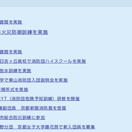
合査閲を実施
林火災防御訓練を実施
合査閲を実施
 日吉ヶ丘高校で消防団ハイスクールを実施
て放水訓練を実施
大学で東山消防団入団説明会を実施
庫開所式を実施
KYT（消防団危険予知訓練）研修を開催
佐藤副団長 京都新聞消防賞を受賞
都市総合防災訓練に参加
熊野分団 京都女子大学藤花祭で新入団員を募集