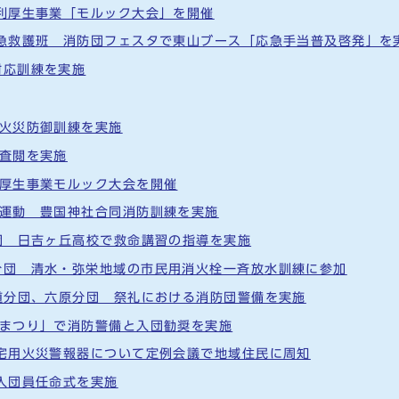
福利厚生事業「モルック大会」を開催
応急救護班 消防団フェスタで東山ブース「応急手当普及啓発」を
対応訓練を実施
林火災防御訓練を実施
合査閲を実施
利厚生事業モルック大会を開催
火運動 豊国神社合同消防訓練を実施
分団 日吉ヶ丘高校で救命講習の指導を実施
分団 清水・弥栄地域の市民用消火栓一斉放水訓練に参加
新道分団、六原分団 祭礼における消防団警備を実施
輪まつり」で消防警備と入団勧奨を実施
住宅用火災警報器について定例会議で地域住民に周知
新入団員任命式を実施