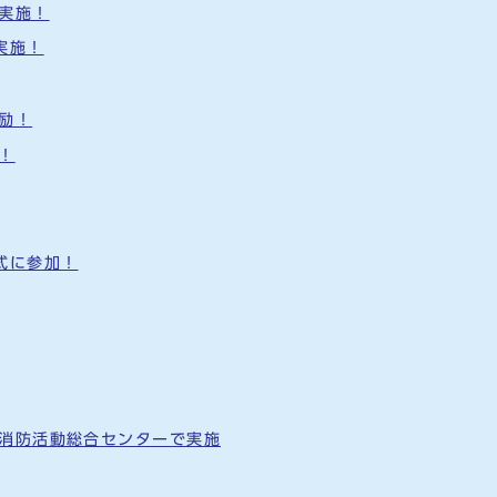
実施！
実施！
励！
！
式に参加！
消防活動総合センターで実施