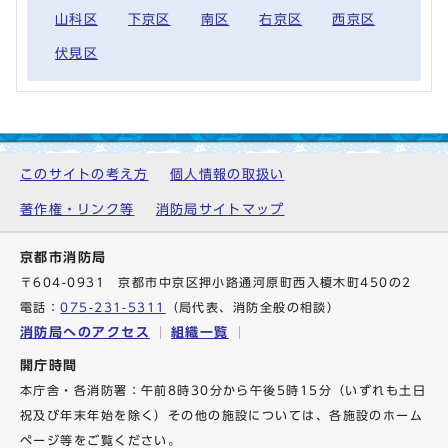
山科区
下京区
南区
右京区
西京区
伏見区
このサイトの考え方
個人情報の取扱い
著作権・リンク等
消防局サイトマップ
京都市消防局
〒604-0931 京都市中京区押小路通河原町西入榎木町450の2
電話：
075-231-5311
（局代表、消防全般の相談）
消防局へのアクセス
組織一覧
開庁時間
本庁舎・各消防署：午前8時30分から午後5時15分（いずれも土日
祝及び年末年始を除く）その他の施設については、各施設のホーム
ページ等をご覧ください。