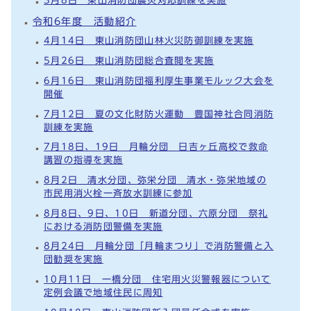
3月8日 東山消防団震災対応訓練を実施
令和6年度 活動紹介
4月14日 東山消防団山林火災防御訓練を実施
5月26日 東山消防団総合査閲を実施
6月16日 東山消防団福利厚生事業モルック大会を
開催
7月12日 夏の文化財防火運動 豊国神社合同消防
訓練を実施
7月18日、19日 月輪分団 日吉ヶ丘高校で救命
講習の指導を実施
8月2日 清水分団、弥栄分団 清水・弥栄地域の
市民用消火栓一斉放水訓練に参加
8月8日、9日、10日 新道分団、六原分団 祭礼
における消防団警備を実施
8月24日 月輪分団「月輪まつり」で消防警備と入
団勧奨を実施
10月11日 一橋分団 住宅用火災警報器について
定例会議で地域住民に周知