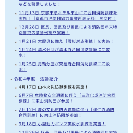
などを警備しました！
11月13日 京都東急ホテル東山にて合同消防訓練を
実施！「京都市消防団協力事業所表示証」を交付！
12月28日 区長、団長及び署長による消防団年末特
別警戒の激励巡視を実施！
1月21日 大震災に備え「震災対応訓練」を実施！
1月24日 清水分団が清水寺合同消防訓練にて放
水！
1月25日 月輪分団が東福寺合同消防訓練にて放
水！
令和4年度 活動紹介
4月17日 山林火災防御訓練を実施！
6月7日 危険物安全週間に伴う「三洋化成消防合同
訓練」に東山消防団が参加！
7月12日 夏の文化財防火運動に伴う「建仁寺消防
合同訓練」に東山消防団が参加！
9月18日 小型動力ポンプ実放水訓練を実施！
12月28日 区長、団長及び署長による消防団年末特