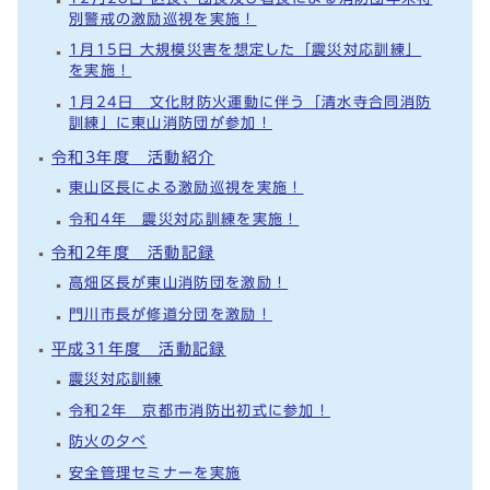
別警戒の激励巡視を実施！
1月15日 大規模災害を想定した「震災対応訓練」
を実施！
1月24日 文化財防火運動に伴う「清水寺合同消防
訓練」に東山消防団が参加！
令和3年度 活動紹介
東山区長による激励巡視を実施！
令和4年 震災対応訓練を実施！
令和2年度 活動記録
高畑区長が東山消防団を激励！
門川市長が修道分団を激励！
平成31年度 活動記録
震災対応訓練
令和2年 京都市消防出初式に参加！
防火の夕べ
安全管理セミナーを実施