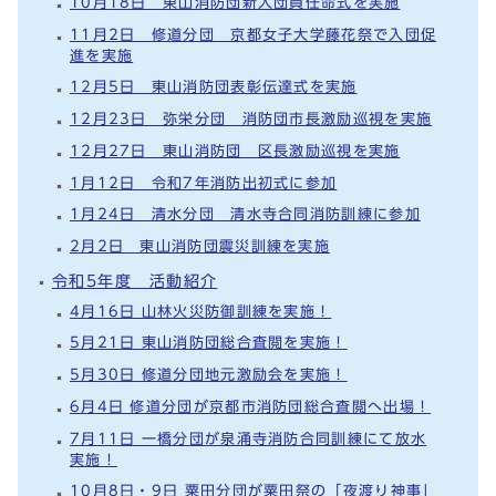
10月18日 東山消防団新入団員任命式を実施
11月2日 修道分団 京都女子大学藤花祭で入団促
進を実施
12月5日 東山消防団表彰伝達式を実施
12月23日 弥栄分団 消防団市長激励巡視を実施
12月27日 東山消防団 区長激励巡視を実施
1月12日 令和7年消防出初式に参加
1月24日 清水分団 清水寺合同消防訓練に参加
2月2日 東山消防団震災訓練を実施
令和5年度 活動紹介
4月16日 山林火災防御訓練を実施！
5月21日 東山消防団総合査閲を実施！
5月30日 修道分団地元激励会を実施！
6月4日 修道分団が京都市消防団総合査閲へ出場！
7月11日 一橋分団が泉涌寺消防合同訓練にて放水
実施！
10月8日・9日 粟田分団が粟田祭の「夜渡り神事」