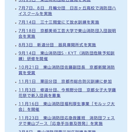
7月7日、8日 月輪分団 日吉ヶ丘高校で消防団ハ
イスクールを実施
7月14日 三十三間堂にて放水訓練を実施
7月18日 京都美術工芸大学で東山消防団入団説明
会を実施
8月3日 新道分団 器具庫開所式を実施
9月14日 東山消防団S‐KYT（消防団危険予知訓
練）研修を開催
10月21日 東山消防団佐藤副団長 京都新聞消防
賞を受賞
11月1日 粟田分団 京都市総合防災訓練に参加
11月3日 修道分団、今熊野分団 京都女子大学藤
花祭で新入団員を募集
11月16日 東山消防団福利厚生事業「モルック大
会」を開催
11月23日 東山消防団応急救護班 消防団フェス
タで東山ブース「応急手当普及啓発」を実施