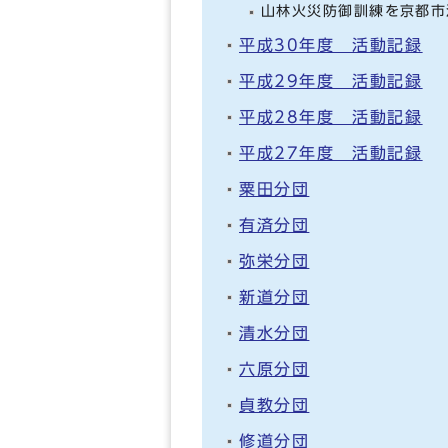
山林火災防御訓練を京都市
平成30年度 活動記録
平成29年度 活動記録
平成28年度 活動記録
平成27年度 活動記録
粟田分団
有済分団
弥栄分団
新道分団
清水分団
六原分団
貞教分団
修道分団