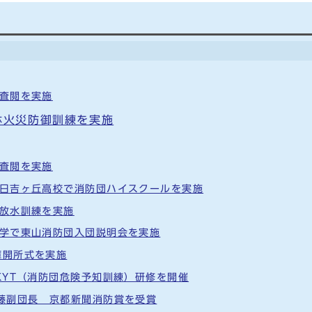
合査閲を実施
林火災防御訓練を実施
合査閲を実施
 日吉ヶ丘高校で消防団ハイスクールを実施
て放水訓練を実施
大学で東山消防団入団説明会を実施
庫開所式を実施
KYT（消防団危険予知訓練）研修を開催
佐藤副団長 京都新聞消防賞を受賞