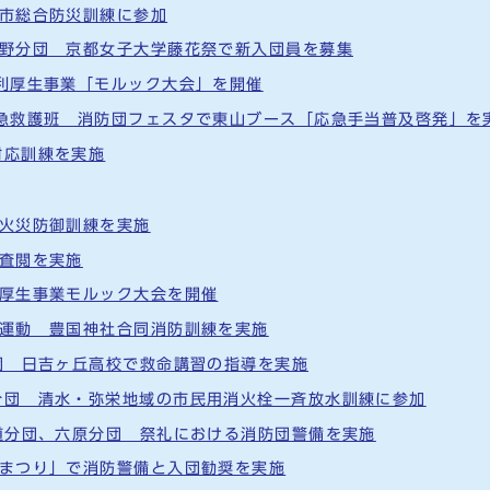
都市総合防災訓練に参加
熊野分団 京都女子大学藤花祭で新入団員を募集
福利厚生事業「モルック大会」を開催
応急救護班 消防団フェスタで東山ブース「応急手当普及啓発」を
対応訓練を実施
林火災防御訓練を実施
合査閲を実施
利厚生事業モルック大会を開催
火運動 豊国神社合同消防訓練を実施
分団 日吉ヶ丘高校で救命講習の指導を実施
分団 清水・弥栄地域の市民用消火栓一斉放水訓練に参加
新道分団、六原分団 祭礼における消防団警備を実施
輪まつり」で消防警備と入団勧奨を実施