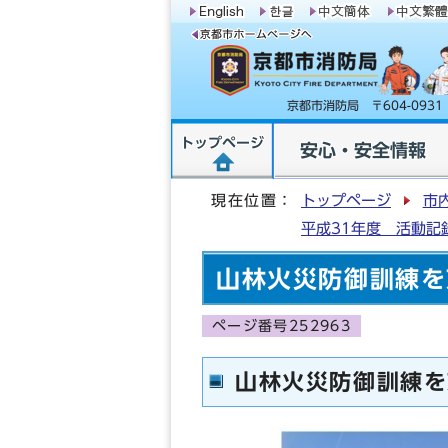
京都市消防局 〒604-09
トップページ
安心・安全情報
現在位置：
トップページ
市
平成31年度 活動記
山林火災防御訓練を
ページ番号252963
山林火災防御訓練を