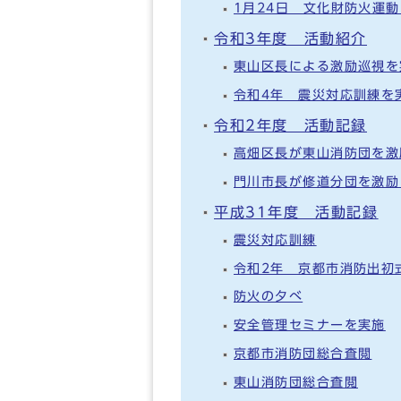
1月24日 文化財防火運
令和3年度 活動紹介
東山区長による激励巡視を
令和4年 震災対応訓練を
令和2年度 活動記録
高畑区長が東山消防団を激
門川市長が修道分団を激励
平成31年度 活動記録
震災対応訓練
令和2年 京都市消防出初
防火の夕べ
安全管理セミナーを実施
京都市消防団総合査閲
東山消防団総合査閲