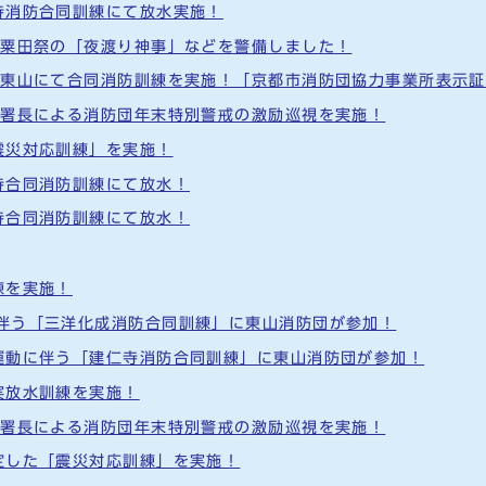
涌寺消防合同訓練にて放水実施！
団が粟田祭の「夜渡り神事」などを警備しました！
テル東山にて合同消防訓練を実施！「京都市消防団協力事業所表示
及び署長による消防団年末特別警戒の激励巡視を実施！
「震災対応訓練」を実施！
水寺合同消防訓練にて放水！
福寺合同消防訓練にて放水！
練を実施！
に伴う「三洋化成消防合同訓練」に東山消防団が参加！
火運動に伴う「建仁寺消防合同訓練」に東山消防団が参加！
実放水訓練を実施！
及び署長による消防団年末特別警戒の激励巡視を実施！
想定した「震災対応訓練」を実施！