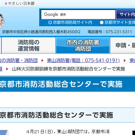
京都市消防局サイト内
京都市サイト全
31 京都市中京区押小路通河原町西入榎木町450の2 電話番号：
075-231-5311
消防局の
市内の消防署
申請・
運営情報
消防団
内の消防署・消防団
東山消防署(電話：075-541-0191)
東
録
山林火災防御訓練を京都市消防活動総合センターで実施
京都市消防活動総合センターで実施
京都市消防活動総合センターで実施