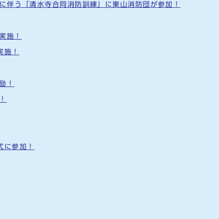
動に伴う「清水寺合同消防訓練」に東山消防団が参加！
実施！
実施！
励！
！
式に参加！