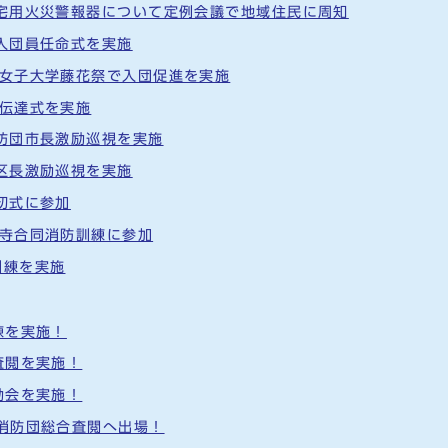
住宅用火災警報器について定例会議で地域住民に周知
新入団員任命式を実施
都女子大学藤花祭で入団促進を実施
彰伝達式を実施
消防団市長激励巡視を実施
 区長激励巡視を実施
初式に参加
水寺合同消防訓練に参加
訓練を実施
練を実施！
査閲を実施！
励会を実施！
市消防団総合査閲へ出場！