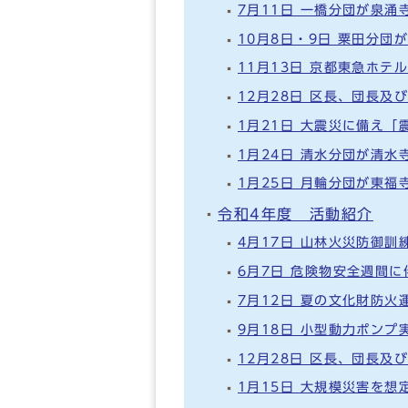
7月11日 一橋分団が泉
10月8日・9日 粟田分
11月13日 京都東急ホ
12月28日 区長、団長
1月21日 大震災に備え
1月24日 清水分団が清
1月25日 月輪分団が東
令和4年度 活動紹介
4月17日 山林火災防御訓
6月7日 危険物安全週間
7月12日 夏の文化財防
9月18日 小型動力ポンプ
12月28日 区長、団長
1月15日 大規模災害を