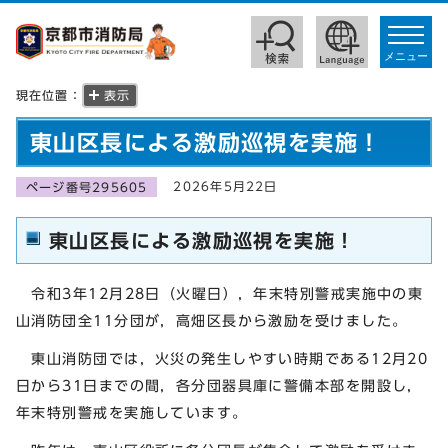
toggle
navigat
メニュー
現在位置：
表示
東山区長による激励巡視を実施！
2026年5月22日
ページ番号295605
東山区長による激励巡視を実施！
令和3年12月28日（火曜日），年末特別警戒実施中の東
山消防団全11分団が，高畑区長から激励を受けました。
東山消防団では，火災の発生しやすい時期である12月20
日から31日までの間，各分団器具庫に警備本部を開設し，
年末特別警戒を実施しています。