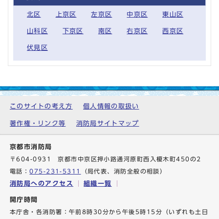
北区
上京区
左京区
中京区
東山区
山科区
下京区
南区
右京区
西京区
伏見区
このサイトの考え方
個人情報の取扱い
著作権・リンク等
消防局サイトマップ
京都市消防局
〒604-0931 京都市中京区押小路通河原町西入榎木町450の2
電話：
075-231-5311
（局代表、消防全般の相談）
消防局へのアクセス
組織一覧
開庁時間
本庁舎・各消防署：午前8時30分から午後5時15分（いずれも土日