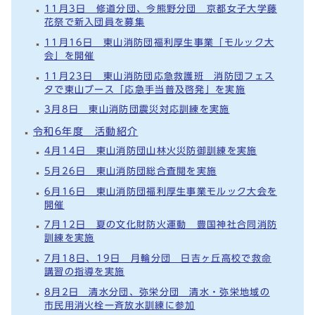
11月3日 修道分団、今熊野分団 京都女子大学藤
花祭で新入団員を募集
11月16日 東山消防団福利厚生事業「モルック大
会」を開催
11月23日 東山消防団応急救護班 消防団フェス
タで東山ブース「応急手当普及啓発」を実施
3月8日 東山消防団震災対応訓練を実施
令和6年度 活動紹介
4月14日 東山消防団山林火災防御訓練を実施
5月26日 東山消防団総合査閲を実施
6月16日 東山消防団福利厚生事業モルック大会を
開催
7月12日 夏の文化財防火運動 豊国神社合同消防
訓練を実施
7月18日、19日 月輪分団 日吉ヶ丘高校で救命
講習の指導を実施
8月2日 清水分団、弥栄分団 清水・弥栄地域の
市民用消火栓一斉放水訓練に参加