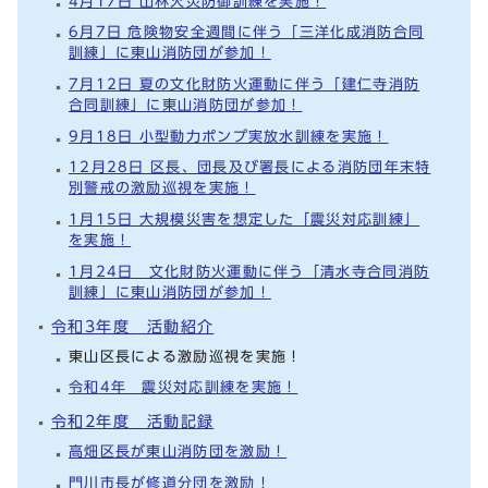
4月17日 山林火災防御訓練を実施！
6月7日 危険物安全週間に伴う「三洋化成消防合同
訓練」に東山消防団が参加！
7月12日 夏の文化財防火運動に伴う「建仁寺消防
合同訓練」に東山消防団が参加！
9月18日 小型動力ポンプ実放水訓練を実施！
12月28日 区長、団長及び署長による消防団年末特
別警戒の激励巡視を実施！
1月15日 大規模災害を想定した「震災対応訓練」
を実施！
1月24日 文化財防火運動に伴う「清水寺合同消防
訓練」に東山消防団が参加！
令和3年度 活動紹介
東山区長による激励巡視を実施！
令和4年 震災対応訓練を実施！
令和2年度 活動記録
高畑区長が東山消防団を激励！
門川市長が修道分団を激励！