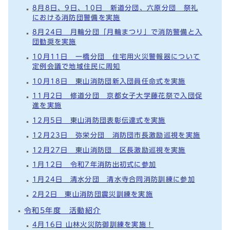
8月8日、9日、10日 新道分団、六原分団 祭礼
における消防団警備を実施
8月24日 月輪分団「月輪まつり」で消防警備と入
団勧奨を実施
10月11日 一橋分団 住宅用火災警報器について
定例会議で地域住民に周知
10月18日 東山消防団新入団員任命式を実施
11月2日 修道分団 京都女子大学藤花祭で入団促
進を実施
12月5日 東山消防団表彰伝達式を実施
12月23日 弥栄分団 消防団市長激励巡視を実施
12月27日 東山消防団 区長激励巡視を実施
1月12日 令和7年消防出初式に参加
1月24日 清水分団 清水寺合同消防訓練に参加
2月2日 東山消防団震災訓練を実施
令和5年度 活動紹介
4月16日 山林火災防御訓練を実施！