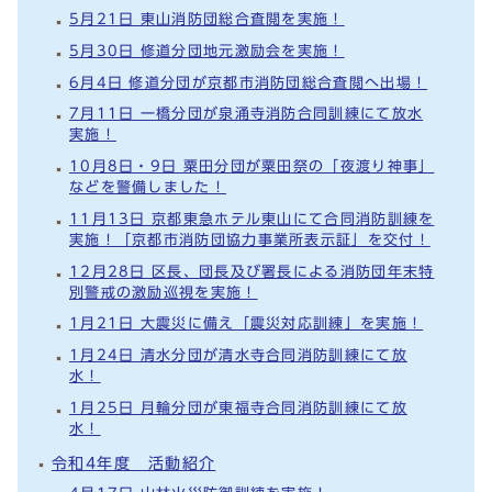
5月21日 東山消防団総合査閲を実施！
5月30日 修道分団地元激励会を実施！
6月4日 修道分団が京都市消防団総合査閲へ出場！
7月11日 一橋分団が泉涌寺消防合同訓練にて放水
実施！
10月8日・9日 粟田分団が粟田祭の「夜渡り神事」
などを警備しました！
11月13日 京都東急ホテル東山にて合同消防訓練を
実施！「京都市消防団協力事業所表示証」を交付！
12月28日 区長、団長及び署長による消防団年末特
別警戒の激励巡視を実施！
1月21日 大震災に備え「震災対応訓練」を実施！
1月24日 清水分団が清水寺合同消防訓練にて放
水！
1月25日 月輪分団が東福寺合同消防訓練にて放
水！
令和4年度 活動紹介