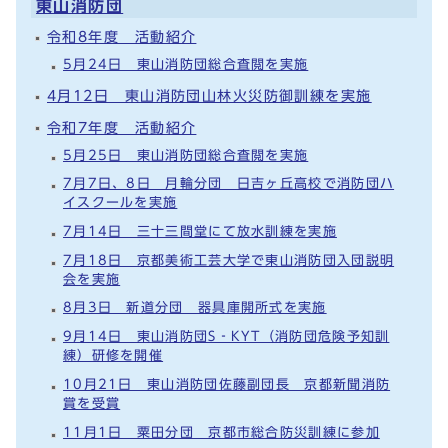
東山消防団
令和8年度 活動紹介
5月24日 東山消防団総合査閲を実施
4月12日 東山消防団山林火災防御訓練を実施
令和7年度 活動紹介
5月25日 東山消防団総合査閲を実施
7月7日、8日 月輪分団 日吉ヶ丘高校で消防団ハ
イスクールを実施
7月14日 三十三間堂にて放水訓練を実施
7月18日 京都美術工芸大学で東山消防団入団説明
会を実施
8月3日 新道分団 器具庫開所式を実施
9月14日 東山消防団S‐KYT（消防団危険予知訓
練）研修を開催
10月21日 東山消防団佐藤副団長 京都新聞消防
賞を受賞
11月1日 粟田分団 京都市総合防災訓練に参加