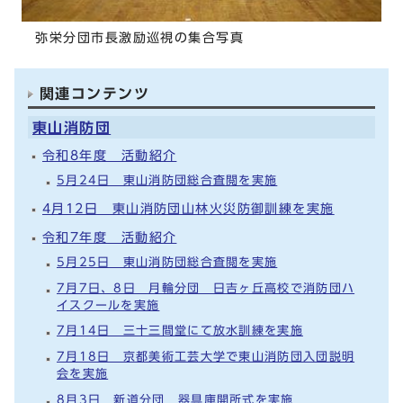
弥栄分団市長激励巡視の集合写真
関連コンテンツ
東山消防団
令和8年度 活動紹介
5月24日 東山消防団総合査閲を実施
4月12日 東山消防団山林火災防御訓練を実施
令和7年度 活動紹介
5月25日 東山消防団総合査閲を実施
7月7日、8日 月輪分団 日吉ヶ丘高校で消防団ハ
イスクールを実施
7月14日 三十三間堂にて放水訓練を実施
7月18日 京都美術工芸大学で東山消防団入団説明
会を実施
8月3日 新道分団 器具庫開所式を実施