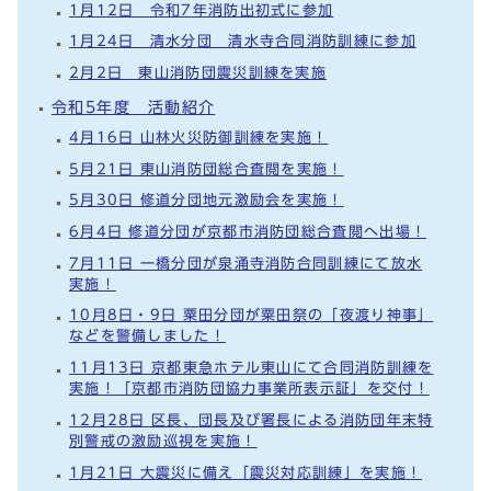
1月12日 令和7年消防出初式に参加
1月24日 清水分団 清水寺合同消防訓練に参加
2月2日 東山消防団震災訓練を実施
令和5年度 活動紹介
4月16日 山林火災防御訓練を実施！
5月21日 東山消防団総合査閲を実施！
5月30日 修道分団地元激励会を実施！
6月4日 修道分団が京都市消防団総合査閲へ出場！
7月11日 一橋分団が泉涌寺消防合同訓練にて放水
実施！
10月8日・9日 粟田分団が粟田祭の「夜渡り神事」
などを警備しました！
11月13日 京都東急ホテル東山にて合同消防訓練を
実施！「京都市消防団協力事業所表示証」を交付！
12月28日 区長、団長及び署長による消防団年末特
別警戒の激励巡視を実施！
1月21日 大震災に備え「震災対応訓練」を実施！