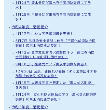
1月24日 清水分団が清水寺合同消防訓練にて放
水！
1月25日 月輪分団が東福寺合同消防訓練にて放
水！
令和4年度 活動紹介
4月17日 山林火災防御訓練を実施！
6月7日 危険物安全週間に伴う「三洋化成消防合同
訓練」に東山消防団が参加！
7月12日 夏の文化財防火運動に伴う「建仁寺消防
合同訓練」に東山消防団が参加！
9月18日 小型動力ポンプ実放水訓練を実施！
12月28日 区長、団長及び署長による消防団年末特
別警戒の激励巡視を実施！
1月15日 大規模災害を想定した「震災対応訓練」
を実施！
1月24日 文化財防火運動に伴う「清水寺合同消防
訓練」に東山消防団が参加！
令和3年度 活動紹介