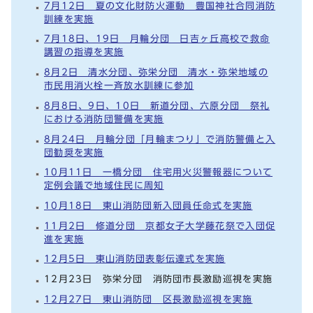
7月12日 夏の文化財防火運動 豊国神社合同消防
訓練を実施
7月18日、19日 月輪分団 日吉ヶ丘高校で救命
講習の指導を実施
8月2日 清水分団、弥栄分団 清水・弥栄地域の
市民用消火栓一斉放水訓練に参加
8月8日、9日、10日 新道分団、六原分団 祭礼
における消防団警備を実施
8月24日 月輪分団「月輪まつり」で消防警備と入
団勧奨を実施
10月11日 一橋分団 住宅用火災警報器について
定例会議で地域住民に周知
10月18日 東山消防団新入団員任命式を実施
11月2日 修道分団 京都女子大学藤花祭で入団促
進を実施
12月5日 東山消防団表彰伝達式を実施
12月23日 弥栄分団 消防団市長激励巡視を実施
12月27日 東山消防団 区長激励巡視を実施