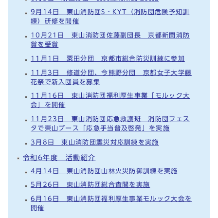
9月14日 東山消防団S‐KYT（消防団危険予知訓
練）研修を開催
10月21日 東山消防団佐藤副団長 京都新聞消防
賞を受賞
11月1日 粟田分団 京都市総合防災訓練に参加
11月3日 修道分団、今熊野分団 京都女子大学藤
花祭で新入団員を募集
11月16日 東山消防団福利厚生事業「モルック大
会」を開催
11月23日 東山消防団応急救護班 消防団フェス
タで東山ブース「応急手当普及啓発」を実施
3月8日 東山消防団震災対応訓練を実施
令和6年度 活動紹介
4月14日 東山消防団山林火災防御訓練を実施
5月26日 東山消防団総合査閲を実施
6月16日 東山消防団福利厚生事業モルック大会を
開催