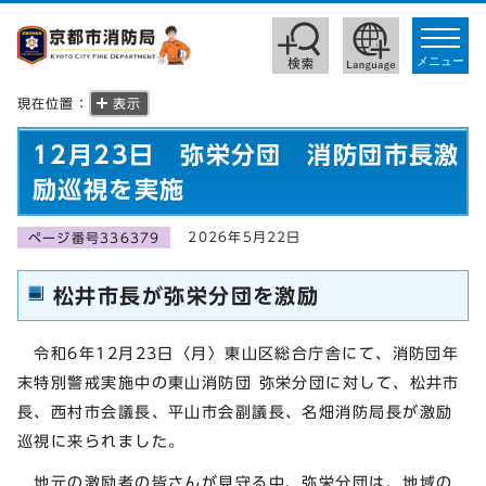
toggle
navigat
メニュー
現在位置：
表示
12月23日 弥栄分団 消防団市長激
励巡視を実施
2026年5月22日
ページ番号336379
松井市長が弥栄分団を激励
令和6年12月23日〈月〉東山区総合庁舎にて、消防団年
末特別警戒実施中の東山消防団 弥栄分団に対して、松井市
長、西村市会議長、平山市会副議長、名畑消防局長が激励
巡視に来られました。
地元の激励者の皆さんが見守る中、弥栄分団は、地域の