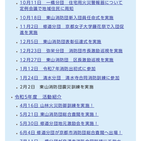
10月11日 一橋分団 住宅用火災警報器について
定例会議で地域住民に周知
10月18日 東山消防団新入団員任命式を実施
11月2日 修道分団 京都女子大学藤花祭で入団促
進を実施
12月5日 東山消防団表彰伝達式を実施
12月23日 弥栄分団 消防団市長激励巡視を実施
12月27日 東山消防団 区長激励巡視を実施
1月12日 令和7年消防出初式に参加
1月24日 清水分団 清水寺合同消防訓練に参加
2月2日 東山消防団震災訓練を実施
令和5年度 活動紹介
4月16日 山林火災防御訓練を実施！
5月21日 東山消防団総合査閲を実施！
5月30日 修道分団地元激励会を実施！
6月4日 修道分団が京都市消防団総合査閲へ出場！