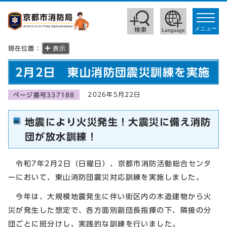
toggle
navigat
メニュー
現在位置：
表示
2月2日 東山消防団震災訓練を実施
2026年5月22日
ページ番号337188
地震により火災発生！大震災に備え消防
団が放水訓練！
令和7年2月2日（日曜日）、京都市消防活動総合センタ
ーにおいて、東山消防団震災対応訓練を実施しました。
今年は、大規模地震発生に伴い街区内の木造建物から火
災が発生した想定で、各方面別副団長指揮の下、隣接の分
団ごとに班分けし、実践的な訓練を行いました。