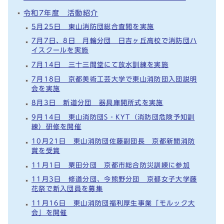
令和7年度 活動紹介
5月25日 東山消防団総合査閲を実施
7月7日、8日 月輪分団 日吉ヶ丘高校で消防団ハ
イスクールを実施
7月14日 三十三間堂にて放水訓練を実施
7月18日 京都美術工芸大学で東山消防団入団説明
会を実施
8月3日 新道分団 器具庫開所式を実施
9月14日 東山消防団S‐KYT（消防団危険予知訓
練）研修を開催
10月21日 東山消防団佐藤副団長 京都新聞消防
賞を受賞
11月1日 粟田分団 京都市総合防災訓練に参加
11月3日 修道分団、今熊野分団 京都女子大学藤
花祭で新入団員を募集
11月16日 東山消防団福利厚生事業「モルック大
会」を開催