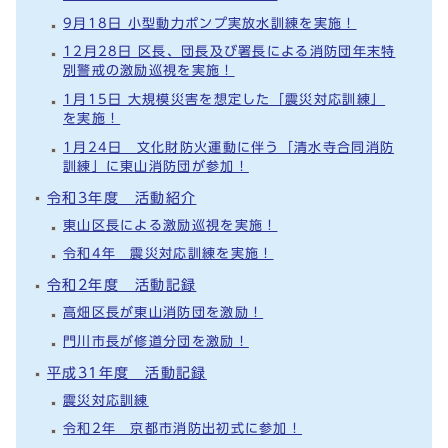
9月18日 小型動力ポンプ実放水訓練を実施！
12月28日 区長、団長及び署長による消防団年末特
別警戒の激励巡視を実施！
1月15日 大規模災害を想定した「震災対応訓練」
を実施！
1月24日 文化財防火運動に伴う「清水寺合同消防
訓練」に東山消防団が参加！
令和3年度 活動紹介
東山区長による激励巡視を実施！
令和4年 震災対応訓練を実施！
令和2年度 活動記録
高畑区長が東山消防団を激励！
門川市長が修道分団を激励！
平成31年度 活動記録
震災対応訓練
令和2年 京都市消防出初式に参加！