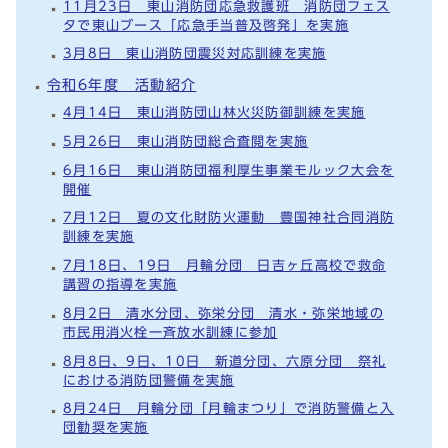
11月23日 東山消防団応急救護班 消防団フェス
タで東山ブース「応急手当普及啓発」を実施
3月8日 東山消防団震災対応訓練を実施
令和6年度 活動紹介
4月14日 東山消防団山林火災防御訓練を実施
5月26日 東山消防団総合査閲を実施
6月16日 東山消防団福利厚生事業モルック大会を
開催
7月12日 夏の文化財防火運動 豊国神社合同消防
訓練を実施
7月18日、19日 月輪分団 日吉ヶ丘高校で救命
講習の指導を実施
8月2日 清水分団、弥栄分団 清水・弥栄地域の
市民用消火栓一斉放水訓練に参加
8月8日、9日、10日 新道分団、六原分団 祭礼
における消防団警備を実施
8月24日 月輪分団「月輪まつり」で消防警備と入
団勧奨を実施