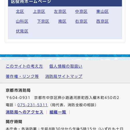
区役所ホームページ
北区
上京区
左京区
中京区
東山区
山科区
下京区
南区
右京区
西京区
伏見区
このサイトの考え方
個人情報の取扱い
著作権・リンク等
消防局サイトマップ
京都市消防局
〒604-0931 京都市中京区押小路通河原町西入榎木町450の2
電話：
075-231-5311
（局代表、消防全般の相談）
消防局へのアクセス
組織一覧
開庁時間
本庁舎・各消防署：午前8時30分から午後5時15分（いずれも土日