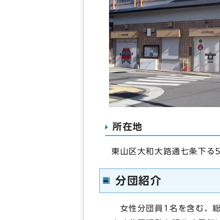
所在地
東山区大和大路通七条下る5
分団紹介
女性分団員1名を含む、総