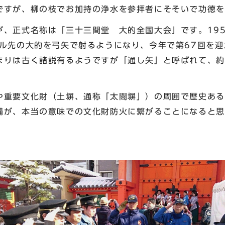
すが、柳の枝でお加持の浄水を参拝者にそそいで功徳を
、正式名称は「三十三間堂 大的全国大会」です。195
ル先の大的を弓矢で射るようになり、今年で第67回を迎
まりは古く諸説有るようですが「通し矢」と呼ばれて、約
重要文化財（土塀、通称「太閤塀」）の周囲で歴史ある
備が、本当の意味での文化財防火に繋がることになると思