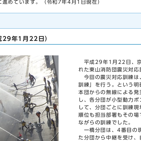
に進めています。（令和7年4月1日現在）
29年1月22日）
平成29年1月22日、
れた東山消防団震災対応
今回の震災対応訓練は
訓練」を行う。という明
本団からの無線による発
し、各分団が小型動力ポ
して、分団ごとに訓練現
順位も担当部署もその場
ながらの訓練でした。
一橋分団は、4番目の
た分団から中継を受け、