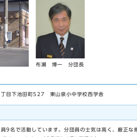
布瀨 博一 分団長
丁目下池田町527 東山泉小中学校西学舎
員9名で活動しています。分団員の士気は高く、厳正な