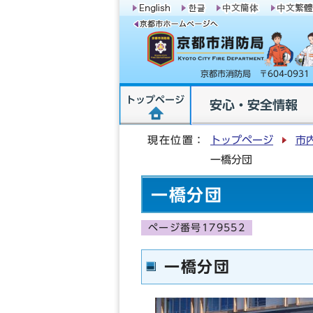
京都市消防局 〒604-09
トップページ
安心・安全情報
現在位置：
トップページ
市
一橋分団
一橋分団
ページ番号179552
一橋分団