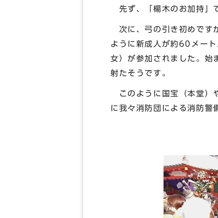
先ず、「楊木のお加持」で
次に、弓の引き初めですが
ように新成人が約60メート
女）が参加されました。始
射たそうです。
このように国宝（本堂）や
に我々消防団による消防警