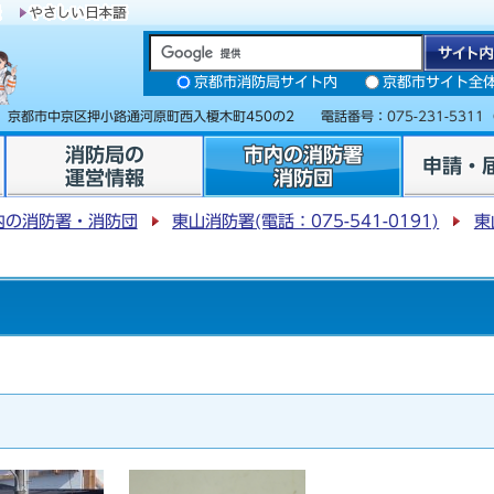
京都市消防局サイト内
京都市サイト全
31 京都市中京区押小路通河原町西入榎木町450の2 電話番号：
075-231-5311
消防局の
市内の消防署
申請・
運営情報
消防団
内の消防署・消防団
東山消防署(電話：075-541-0191)
東