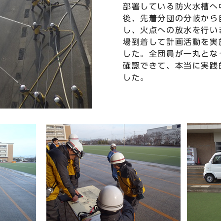
部署している防火水槽へ
後、先着分団の分岐から
し、火点への放水を行い
場到着して計画活動を実
した。全団員が一丸とな
確認できて、本当に実践
した。