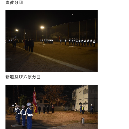
貞教分団
新道及び六原分団