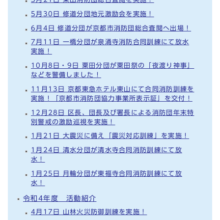
5月30日 修道分団地元激励会を実施！
6月4日 修道分団が京都市消防団総合査閲へ出場！
7月11日 一橋分団が泉涌寺消防合同訓練にて放水
実施！
10月8日・9日 粟田分団が粟田祭の「夜渡り神事」
などを警備しました！
11月13日 京都東急ホテル東山にて合同消防訓練を
実施！「京都市消防団協力事業所表示証」を交付！
12月28日 区長、団長及び署長による消防団年末特
別警戒の激励巡視を実施！
1月21日 大震災に備え「震災対応訓練」を実施！
1月24日 清水分団が清水寺合同消防訓練にて放
水！
1月25日 月輪分団が東福寺合同消防訓練にて放
水！
令和4年度 活動紹介
4月17日 山林火災防御訓練を実施！