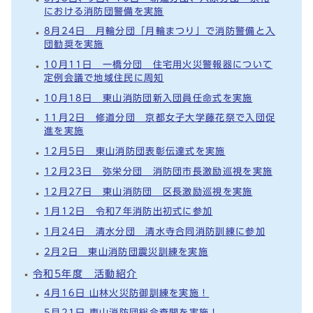
における消防団警備を実施
8月24日 月輪分団「月輪まつり」で消防警備と入
団勧奨を実施
10月11日 一橋分団 住宅用火災警報器について
定例会議で地域住民に周知
10月18日 東山消防団新入団員任命式を実施
11月2日 修道分団 京都女子大学藤花祭で入団促
進を実施
12月5日 東山消防団表彰伝達式を実施
12月23日 弥栄分団 消防団市長激励巡視を実施
12月27日 東山消防団 区長激励巡視を実施
1月12日 令和7年消防出初式に参加
1月24日 清水分団 清水寺合同消防訓練に参加
2月2日 東山消防団震災訓練を実施
令和5年度 活動紹介
4月16日 山林火災防御訓練を実施！
5月21日 東山消防団総合査閲を実施！