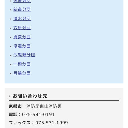
弥栄分団
新道分団
清水分団
六原分団
貞教分団
修道分団
今熊野分団
一橋分団
月輪分団
お問い合わせ先
京都市
消防局東山消防署
電話：
075-541-0191
ファックス：
075-531-1999