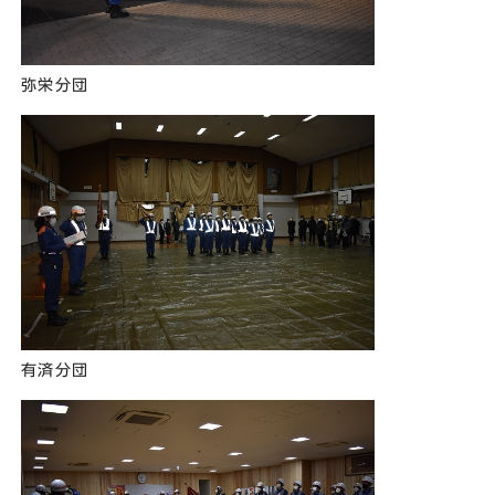
弥栄分団
有済分団