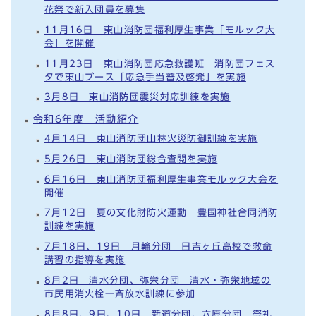
花祭で新入団員を募集
11月16日 東山消防団福利厚生事業「モルック大
会」を開催
11月23日 東山消防団応急救護班 消防団フェス
タで東山ブース「応急手当普及啓発」を実施
3月8日 東山消防団震災対応訓練を実施
令和6年度 活動紹介
4月14日 東山消防団山林火災防御訓練を実施
5月26日 東山消防団総合査閲を実施
6月16日 東山消防団福利厚生事業モルック大会を
開催
7月12日 夏の文化財防火運動 豊国神社合同消防
訓練を実施
7月18日、19日 月輪分団 日吉ヶ丘高校で救命
講習の指導を実施
8月2日 清水分団、弥栄分団 清水・弥栄地域の
市民用消火栓一斉放水訓練に参加
8月8日、9日、10日 新道分団、六原分団 祭礼