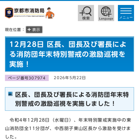
toggle
navigat
メニュー
現在位置：
表示
12月28日 区長、団長及び署長によ
る消防団年末特別警戒の激励巡視を
実施！
2026年5月22日
ページ番号307974
区長、団長及び署長による消防団年末特
別警戒の激励巡視を実施しました！
令和4年12月28日（水曜日）、年末特別警戒実施中の東
山消防団全11分団が、中西朋子東山区長から激励を受けま
した。