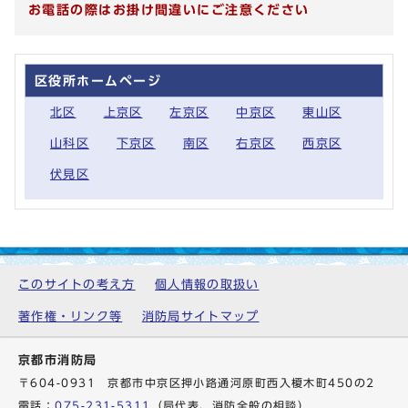
お電話の際はお掛け間違いにご注意ください
区役所ホームページ
北区
上京区
左京区
中京区
東山区
山科区
下京区
南区
右京区
西京区
伏見区
このサイトの考え方
個人情報の取扱い
著作権・リンク等
消防局サイトマップ
京都市消防局
〒604-0931 京都市中京区押小路通河原町西入榎木町450の2
電話：
075-231-5311
（局代表、消防全般の相談）