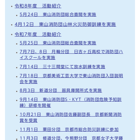
令和8年度 活動紹介
5月24日 東山消防団総合査閲を実施
4月12日 東山消防団山林火災防御訓練を実施
令和7年度 活動紹介
5月25日 東山消防団総合査閲を実施
7月7日、8日 月輪分団 日吉ヶ丘高校で消防団ハ
イスクールを実施
7月14日 三十三間堂にて放水訓練を実施
7月18日 京都美術工芸大学で東山消防団入団説明
会を実施
8月3日 新道分団 器具庫開所式を実施
9月14日 東山消防団S‐KYT（消防団危険予知訓
練）研修を開催
10月21日 東山消防団佐藤副団長 京都新聞消防
賞を受賞
11月1日 粟田分団 京都市総合防災訓練に参加
11月3日 修道分団、今熊野分団 京都女子大学藤