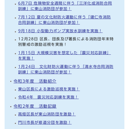
6月7日 危険物安全週間に伴う「三洋化成消防合同
訓練」に東山消防団が参加！
7月12日 夏の文化財防火運動に伴う「建仁寺消防
合同訓練」に東山消防団が参加！
9月18日 小型動力ポンプ実放水訓練を実施！
12月28日 区長、団長及び署長による消防団年末特
別警戒の激励巡視を実施！
1月15日 大規模災害を想定した「震災対応訓練」
を実施！
1月24日 文化財防火運動に伴う「清水寺合同消防
訓練」に東山消防団が参加！
令和3年度 活動紹介
東山区長による激励巡視を実施！
令和4年 震災対応訓練を実施！
令和2年度 活動記録
高畑区長が東山消防団を激励！
門川市長が修道分団を激励！