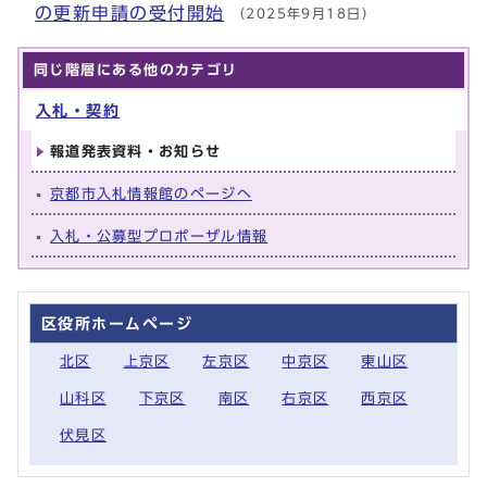
の更新申請の受付開始
（2025年9月18日）
同じ階層にある他のカテゴリ
入札・契約
報道発表資料・お知らせ
京都市入札情報館のページへ
入札・公募型プロポーザル情報
区役所ホームページ
北区
上京区
左京区
中京区
東山区
山科区
下京区
南区
右京区
西京区
伏見区