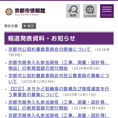
toggle
navigat
メニュー
現在位置：
表示
報道発表資料・お知らせ
京都市公契約審査委員会の開催について
（2026年
7月9日）
京都市競争入札参加資格（工事、測量・設計等、
物品）の新規登録の受付開始
（2026年6月2日）
京都市公契約審査委員会市民公募委員の募集につ
いて
（2025年12月24日）
【訂正】まちかど駐輪場の整備及び管理運営を行
う事業者の募集について
（2025年12月11日）
京都市競争入札参加資格（工事、測量・設計等、
物品）の新規登録の受付開始
（2025年11月14日）
京都市競争入札参加資格（工事、測量・設計等）