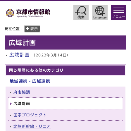
toggle
navigat
メニュー
現在位置：
表示
広域計画
広域計画
（2023年3月14日）
同じ階層にある他のカテゴリ
地域連携・広域連携
府市協調
広域計画
国家プロジェクト
北陸新幹線・リニア