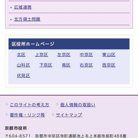
広域連携
北方領土問題
区役所ホームページ
北区
上京区
左京区
中京区
東山区
山科区
下京区
南区
右京区
西京区
伏見区
このサイトの考え方
個人情報の取扱い
著作権・リンク等
サイトマップ
京都市役所
〒604-8571 京都市中京区寺町通御池上る上本能寺前町488番