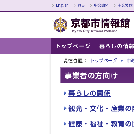
English
한글
中文簡体
中文繁體
トップページ
暮らしの情
現在位置：
トップページ
市
事業者の方向け
暮らしの関係
観光・文化・産業の
健康・福祉・教育の