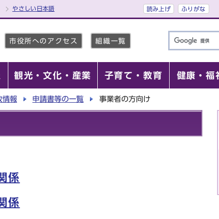
やさしい日本語
読み上げ
ふりがな
市役所へのアクセス
組織一覧
報
観光・文化・産業
子育て・教育
健康・福
政情報
申請書等の一覧
事業者の方向け
関係
関係