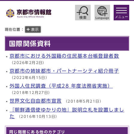
toggle
navigat
メニュー
現在位置：
表示
国際関係資料
京都市における外国籍の住民基本台帳登録者数
（2026年2月2日）
京都市の姉妹都市・パートナーシティ紹介冊子
（2022年6月15日）
外国人住民調査（平成28 年度法務省実施）
（2018年12月27日）
世界文化自由都市宣言
（2018年5月21日）
『朝鮮通信使ゆかりの地』説明立札を設置しまし
た
（2016年10月13日）
同じ階層にある他のカテゴリ