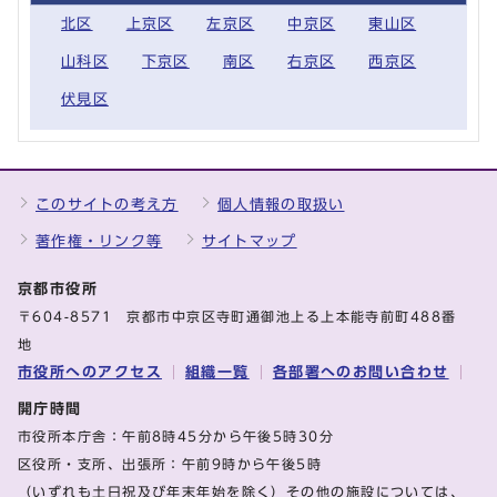
北区
上京区
左京区
中京区
東山区
山科区
下京区
南区
右京区
西京区
伏見区
このサイトの考え方
個人情報の取扱い
著作権・リンク等
サイトマップ
京都市役所
〒604-8571 京都市中京区寺町通御池上る上本能寺前町488番
地
市役所へのアクセス
組織一覧
各部署へのお問い合わせ
開庁時間
市役所本庁舎：午前8時45分から午後5時30分
区役所・支所、出張所：午前9時から午後5時
（いずれも土日祝及び年末年始を除く）その他の施設については、