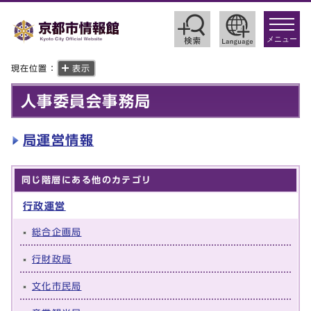
toggle
navigat
メニュー
現在位置：
表示
人事委員会事務局
局運営情報
同じ階層にある他のカテゴリ
行政運営
総合企画局
行財政局
文化市民局