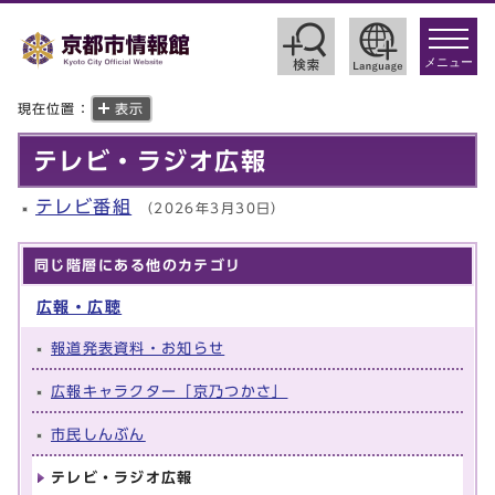
toggle
navigat
メニュー
現在位置：
表示
テレビ・ラジオ広報
テレビ番組
（2026年3月30日）
同じ階層にある他のカテゴリ
広報・広聴
報道発表資料・お知らせ
広報キャラクター「京乃つかさ」
市民しんぶん
テレビ・ラジオ広報