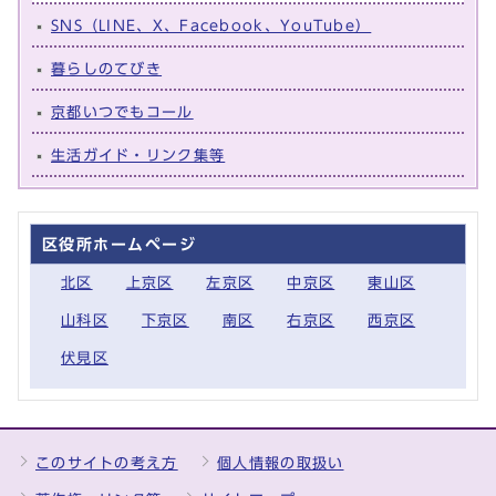
SNS（LINE、X、Facebook、YouTube）
暮らしのてびき
京都いつでもコール
生活ガイド・リンク集等
区役所ホームページ
北区
上京区
左京区
中京区
東山区
山科区
下京区
南区
右京区
西京区
伏見区
このサイトの考え方
個人情報の取扱い