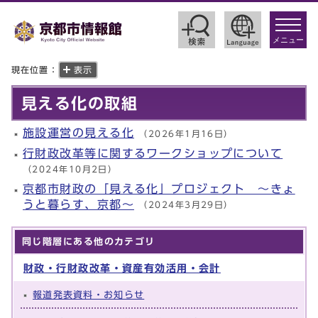
toggle
navigat
メニュー
現在位置：
表示
見える化の取組
施設運営の見える化
（2026年1月16日）
行財政改革等に関するワークショップについて
（2024年10月2日）
京都市財政の「見える化」プロジェクト ～きょ
うと暮らす、京都～
（2024年3月29日）
同じ階層にある他のカテゴリ
財政・行財政改革・資産有効活用・会計
報道発表資料・お知らせ