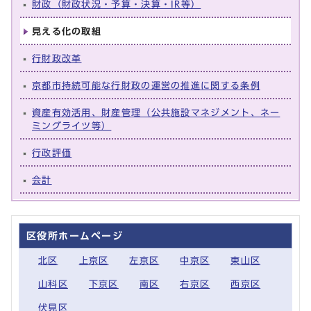
財政（財政状況・予算・決算・IR等）
見える化の取組
行財政改革
京都市持続可能な行財政の運営の推進に関する条例
資産有効活用、財産管理（公共施設マネジメント、ネー
ミングライツ等）
行政評価
会計
区役所ホームページ
北区
上京区
左京区
中京区
東山区
山科区
下京区
南区
右京区
西京区
伏見区