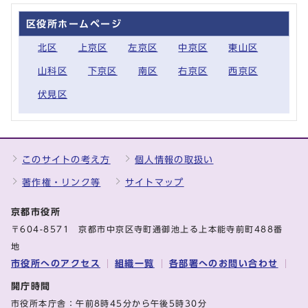
区役所ホームページ
北区
上京区
左京区
中京区
東山区
山科区
下京区
南区
右京区
西京区
伏見区
このサイトの考え方
個人情報の取扱い
著作権・リンク等
サイトマップ
京都市役所
〒604-8571 京都市中京区寺町通御池上る上本能寺前町488番
地
市役所へのアクセス
組織一覧
各部署へのお問い合わせ
開庁時間
市役所本庁舎：午前8時45分から午後5時30分