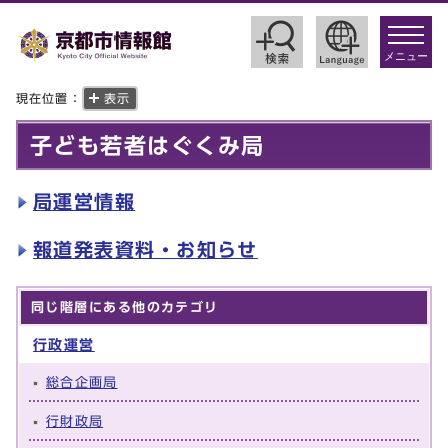
toggle
navigat
メニュー
現在位置：
表示
子ども若者はぐくみ局
局運営情報
報道発表資料・お知らせ
同じ階層にある他のカテゴリ
行政運営
総合企画局
行財政局