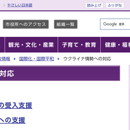
やさしい日本語
読み上げ
ふりがな
市役所へのアクセス
組織一覧
報
観光・文化・産業
子育て・教育
健康・福
政情報
国際化・国際平和
ウクライナ情勢への対応
対応
の受入支援
への支援