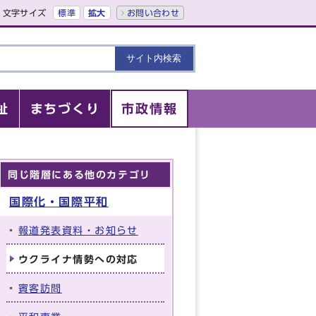
文字サイズ
標準
拡大
お問い合わせ
祉
まちづくり
市政情報
同じ階層にある他のカテゴリ
国際化・国際平和
報道発表資料・お知らせ
ウクライナ情勢への対応
賓客訪問