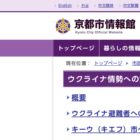
English
한글
中文簡体
中文繁體
トップページ
暮らしの情
現在位置：
トップページ
市
ウクライナ情勢への
概要
ウクライナ避難者へ
キーウ（キエフ）市