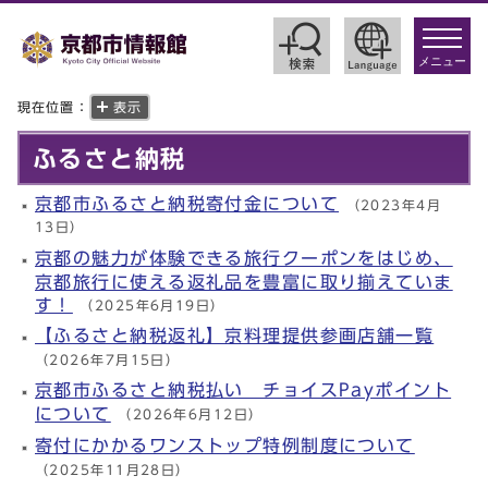
toggle
navigat
メニュー
現在位置：
表示
ふるさと納税
京都市ふるさと納税寄付金について
（2023年4月
13日）
京都の魅力が体験できる旅行クーポンをはじめ、
京都旅行に使える返礼品を豊富に取り揃えていま
す！
（2025年6月19日）
【ふるさと納税返礼】京料理提供参画店舗一覧
（2026年7月15日）
京都市ふるさと納税払い チョイスPayポイント
について
（2026年6月12日）
寄付にかかるワンストップ特例制度について
（2025年11月28日）