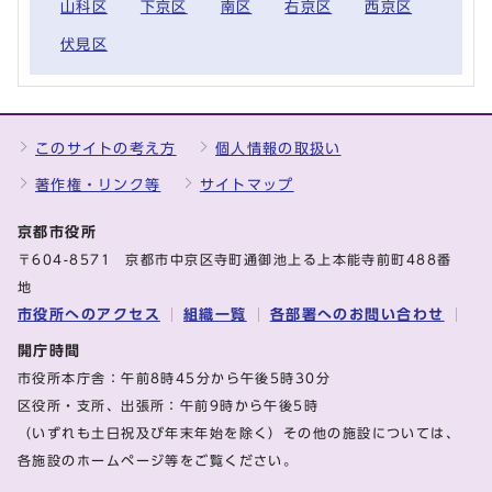
山科区
下京区
南区
右京区
西京区
伏見区
このサイトの考え方
個人情報の取扱い
著作権・リンク等
サイトマップ
京都市役所
〒604-8571 京都市中京区寺町通御池上る上本能寺前町488番
地
市役所へのアクセス
組織一覧
各部署へのお問い合わせ
開庁時間
市役所本庁舎：午前8時45分から午後5時30分
区役所・支所、出張所：午前9時から午後5時
（いずれも土日祝及び年末年始を除く）その他の施設については、
各施設のホームページ等をご覧ください。