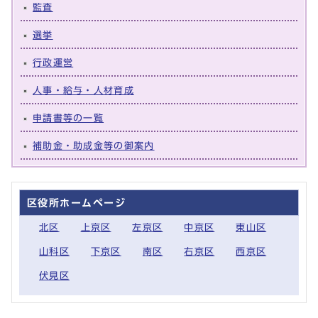
監査
選挙
行政運営
人事・給与・人材育成
申請書等の一覧
補助金・助成金等の御案内
区役所ホームページ
北区
上京区
左京区
中京区
東山区
山科区
下京区
南区
右京区
西京区
伏見区