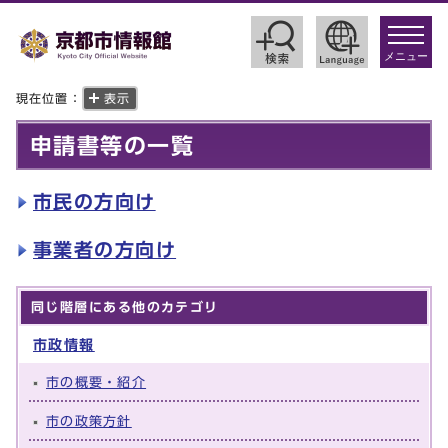
toggle
navigat
メニュー
現在位置：
表示
申請書等の一覧
市民の方向け
事業者の方向け
同じ階層にある他のカテゴリ
市政情報
市の概要・紹介
市の政策方針