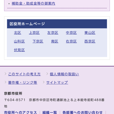
補助金・助成金等の御案内
区役所ホームページ
北区
上京区
左京区
中京区
東山区
山科区
下京区
南区
右京区
西京区
伏見区
このサイトの考え方
個人情報の取扱い
著作権・リンク等
サイトマップ
京都市役所
〒604-8571 京都市中京区寺町通御池上る上本能寺前町488番
地
市役所へのアクセス
組織一覧
各部署へのお問い合わせ