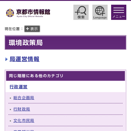
toggle
navigat
メニュー
現在位置：
表示
環境政策局
局運営情報
同じ階層にある他のカテゴリ
行政運営
総合企画局
行財政局
文化市民局