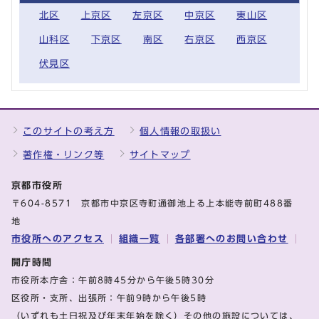
北区
上京区
左京区
中京区
東山区
山科区
下京区
南区
右京区
西京区
伏見区
このサイトの考え方
個人情報の取扱い
著作権・リンク等
サイトマップ
京都市役所
〒604-8571 京都市中京区寺町通御池上る上本能寺前町488番
地
市役所へのアクセス
組織一覧
各部署へのお問い合わせ
開庁時間
市役所本庁舎：午前8時45分から午後5時30分
区役所・支所、出張所：午前9時から午後5時
（いずれも土日祝及び年末年始を除く）その他の施設については、