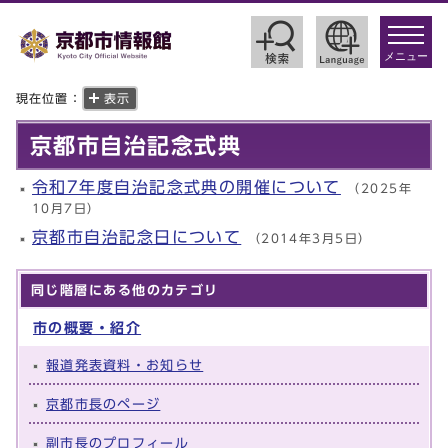
toggle
navigat
メニュー
現在位置：
表示
京都市自治記念式典
令和7年度自治記念式典の開催について
（2025年
10月7日）
京都市自治記念日について
（2014年3月5日）
同じ階層にある他のカテゴリ
市の概要・紹介
報道発表資料・お知らせ
京都市長のページ
副市長のプロフィール