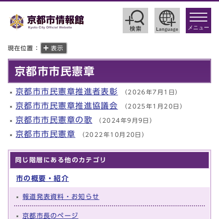
toggle
navigat
メニュー
現在位置：
表示
京都市市民憲章
京都市市民憲章推進者表彰
（2026年7月1日）
京都市市民憲章推進協議会
（2025年1月20日）
京都市市民憲章の歌
（2024年9月9日）
京都市市民憲章
（2022年10月20日）
同じ階層にある他のカテゴリ
市の概要・紹介
報道発表資料・お知らせ
京都市長のページ