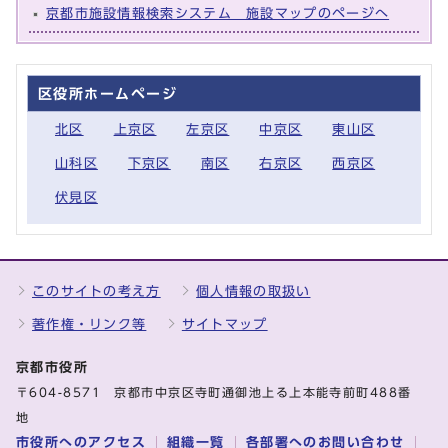
京都市施設情報検索システム 施設マップのページへ
区役所ホームページ
北区
上京区
左京区
中京区
東山区
山科区
下京区
南区
右京区
西京区
伏見区
このサイトの考え方
個人情報の取扱い
著作権・リンク等
サイトマップ
京都市役所
〒604-8571 京都市中京区寺町通御池上る上本能寺前町488番
地
市役所へのアクセス
組織一覧
各部署へのお問い合わせ