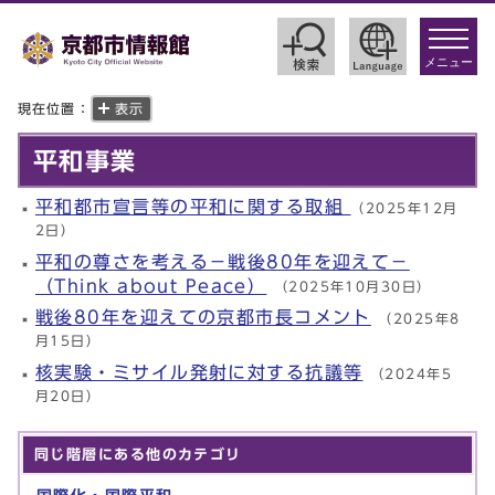
toggle
navigat
メニュー
現在位置：
表示
平和事業
平和都市宣言等の平和に関する取組
（2025年12月
2日）
平和の尊さを考える－戦後80年を迎えて－
（Think about Peace）
（2025年10月30日）
戦後80年を迎えての京都市長コメント
（2025年8
月15日）
核実験・ミサイル発射に対する抗議等
（2024年5
月20日）
同じ階層にある他のカテゴリ