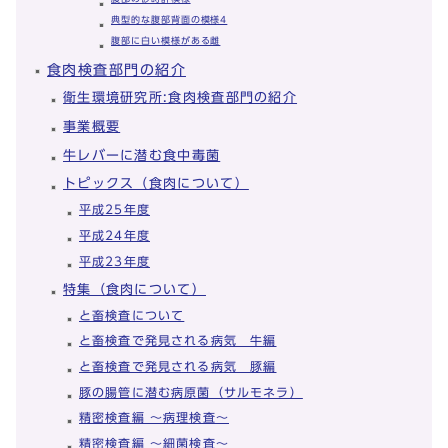
典型的な腹部背面の模様4
腹部に白い模様がある雌
食肉検査部門の紹介
衛生環境研究所:食肉検査部門の紹介
事業概要
牛レバーに潜む食中毒菌
トピックス（食肉について）
平成25年度
平成24年度
平成23年度
特集（食肉について）
と畜検査について
と畜検査で発見される病気 牛編
と畜検査で発見される病気 豚編
豚の腸管に潜む病原菌（サルモネラ）
精密検査編 ～病理検査～
精密検査編 ～細菌検査～