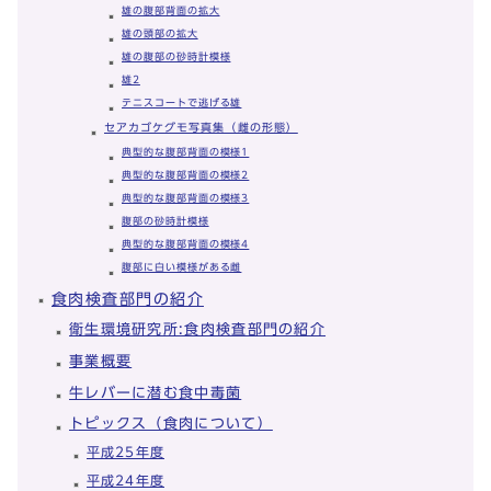
雄の腹部背面の拡大
雄の頭部の拡大
雄の腹部の砂時計模様
雄2
テニスコートで逃げる雄
セアカゴケグモ写真集（雌の形態）
典型的な腹部背面の模様1
典型的な腹部背面の模様2
典型的な腹部背面の模様3
腹部の砂時計模様
典型的な腹部背面の模様4
腹部に白い模様がある雌
食肉検査部門の紹介
衛生環境研究所:食肉検査部門の紹介
事業概要
牛レバーに潜む食中毒菌
トピックス（食肉について）
平成25年度
平成24年度