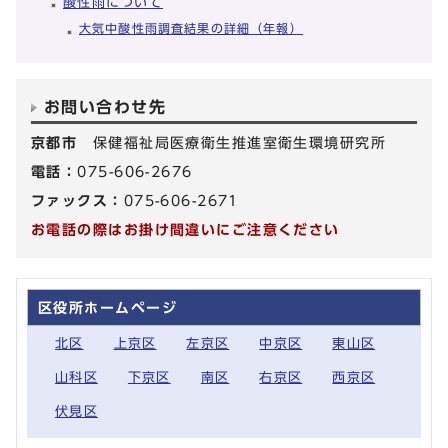
酸性雨について
大気中酸性雨調査結果の詳細（年報）
お問い合わせ先
京都市
保健福祉局医療衛生推進室衛生環境研究所
電話：
075-606-2676
ファックス：
075-606-2671
お電話の際はお掛け間違いにご注意ください
区役所ホームページ
北区
上京区
左京区
中京区
東山区
山科区
下京区
南区
右京区
西京区
伏見区