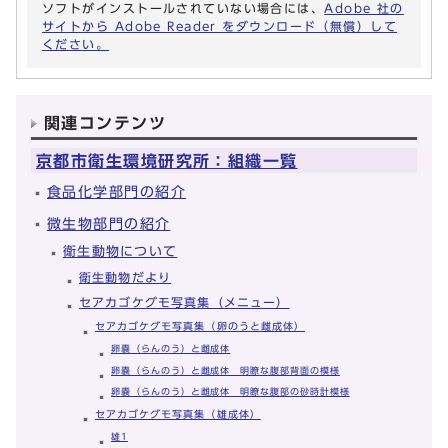
ソフトがインストールされていない場合には、
Adobe 社の
サイトから Adobe Reader をダウンロード（無償）して
ください。
関連コンテンツ
京都市衛生環境研究所：組織一覧
食品化学部門の紹介
微生物部門の紹介
衛生動物について
衛生動物だより
セアカゴケグモ写真集（メニュー）
セアカゴケグモ写真集（卵のうと雌成体）
卵嚢（らんのう）と雌成体
卵嚢（らんのう）と雌成体 明瞭な腹部背面の模様
卵嚢（らんのう）と雌成体 明瞭な腹部の砂時計模様
セアカゴケグモ写真集（雄成体）
雄1