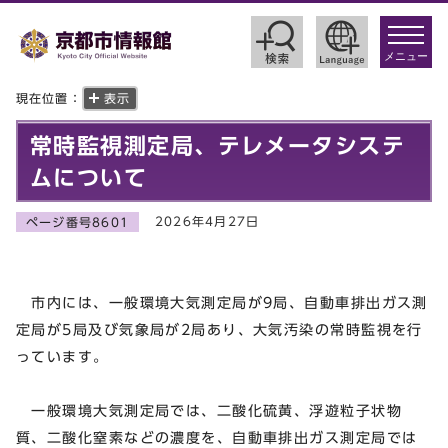
toggle
navigat
メニュー
現在位置：
表示
常時監視測定局、テレメータシステ
ムについて
2026年4月27日
ページ番号8601
市内には、一般環境大気測定局が9局、自動車排出ガス測
定局が5局及び気象局が2局あり、大気汚染の常時監視を行
っています。
一般環境大気測定局では、二酸化硫黄、浮遊粒子状物
質、二酸化窒素などの濃度を、自動車排出ガス測定局では