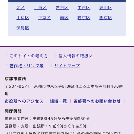
北区
上京区
左京区
中京区
東山区
山科区
下京区
南区
右京区
西京区
伏見区
このサイトの考え方
個人情報の取扱い
著作権・リンク等
サイトマップ
京都市役所
〒604-8571 京都市中京区寺町通御池上る上本能寺前町488番
地
市役所へのアクセス
組織一覧
各部署へのお問い合わせ
開庁時間
市役所本庁舎：午前8時45分から午後5時30分
区役所・支所、出張所：午前9時から午後5時
（いずれも土日祝及び年末年始を除く）その他の施設については、