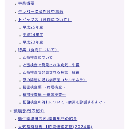
事業概要
牛レバーに潜む食中毒菌
トピックス（食肉について）
平成25年度
平成24年度
平成23年度
特集（食肉について）
と畜検査について
と畜検査で発見される病気 牛編
と畜検査で発見される病気 豚編
豚の腸管に潜む病原菌（サルモネラ）
精密検査編 ～病理検査～
精密検査編 ～細菌検査～
細菌検査の流れについて～病気を診断するまで～
環境部門の紹介
衛生環境研究所:環境部門の紹介
大気常時監視_1時間値確定値(2024年)