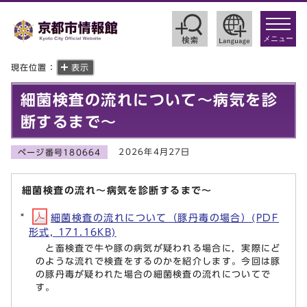
toggle
navigat
メニュー
現在位置：
表示
細菌検査の流れについて～病気を診
断するまで～
2026年4月27日
ページ番号180664
細菌検査の流れ～病気を診断するまで～
細菌検査の流れについて（豚丹毒の場合）(PDF
形式, 171.16KB)
と畜検査で牛や豚の病気が疑われる場合に，実際にど
のような流れで検査をするのかを紹介します。今回は豚
の豚丹毒が疑われた場合の細菌検査の流れについてで
す。