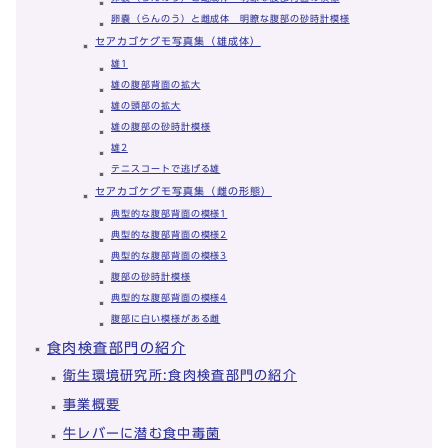
卵嚢（らんのう）と雌成体 明瞭な腹部の砂時計模様
セアカゴケグモ写真集（雄成体）
雄1
雄の腹部背面の拡大
雄の頭部の拡大
雄の腹部の砂時計模様
雄2
テニスコートで逃げる雄
セアカゴケグモ写真集（雌の形態）
典型的な腹部背面の模様1
典型的な腹部背面の模様2
典型的な腹部背面の模様3
腹部の砂時計模様
典型的な腹部背面の模様4
腹部に白い模様がある雌
食肉検査部門の紹介
衛生環境研究所:食肉検査部門の紹介
事業概要
牛レバーに潜む食中毒菌