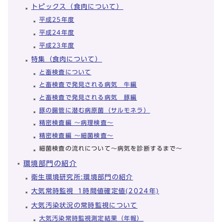
トピックス（食肉について）
平成25年度
平成24年度
平成23年度
特集（食肉について）
と畜検査について
と畜検査で発見される病気 牛編
と畜検査で発見される病気 豚編
豚の腸管に潜む病原菌（サルモネラ）
精密検査編 ～病理検査～
精密検査編 ～細菌検査～
細菌検査の流れについて～病気を診断するまで～
環境部門の紹介
衛生環境研究所:環境部門の紹介
大気常時監視_1時間値確定値(2024年)
大気汚染状況の常時監視について
大気汚染常時監視測定結果（年報）