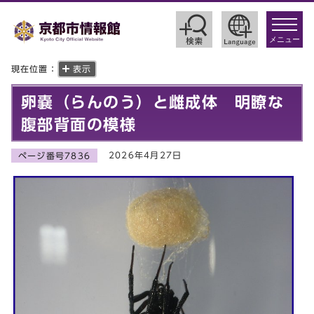
toggle
navigat
メニュー
現在位置：
表示
卵嚢（らんのう）と雌成体 明瞭な
腹部背面の模様
2026年4月27日
ページ番号7836