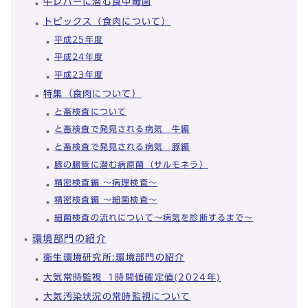
牛レバーに潜む食中毒菌
トピックス（食肉について）
平成25年度
平成24年度
平成23年度
特集（食肉について）
と畜検査について
と畜検査で発見される病気 牛編
と畜検査で発見される病気 豚編
豚の腸管に潜む病原菌（サルモネラ）
精密検査編 ～病理検査～
精密検査編 ～細菌検査～
細菌検査の流れについて～病気を診断するまで～
環境部門の紹介
衛生環境研究所:環境部門の紹介
大気常時監視_1時間値確定値(2024年)
大気汚染状況の常時監視について