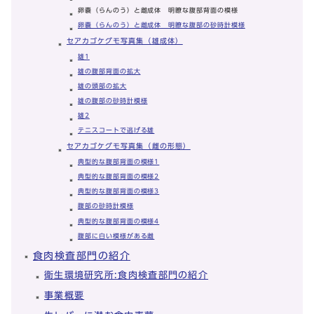
卵嚢（らんのう）と雌成体 明瞭な腹部背面の模様
卵嚢（らんのう）と雌成体 明瞭な腹部の砂時計模様
セアカゴケグモ写真集（雄成体）
雄1
雄の腹部背面の拡大
雄の頭部の拡大
雄の腹部の砂時計模様
雄2
テニスコートで逃げる雄
セアカゴケグモ写真集（雌の形態）
典型的な腹部背面の模様1
典型的な腹部背面の模様2
典型的な腹部背面の模様3
腹部の砂時計模様
典型的な腹部背面の模様4
腹部に白い模様がある雌
食肉検査部門の紹介
衛生環境研究所:食肉検査部門の紹介
事業概要