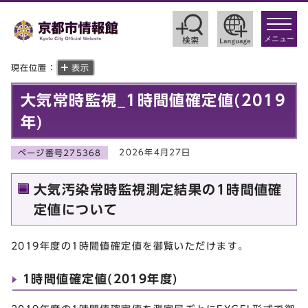
toggle
navigat
メニュー
現在位置：
表示
大気常時監視_1時間値確定値(2019
年)
2026年4月27日
ページ番号275368
大気汚染常時監視測定結果の1時間値確
定値について
2019年度の1時間値確定値を御覧いただけます。
1時間値確定値(2019年度)