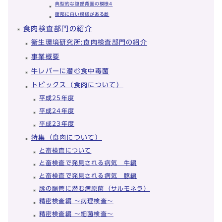
典型的な腹部背面の模様4
腹部に白い模様がある雌
食肉検査部門の紹介
衛生環境研究所:食肉検査部門の紹介
事業概要
牛レバーに潜む食中毒菌
トピックス（食肉について）
平成25年度
平成24年度
平成23年度
特集（食肉について）
と畜検査について
と畜検査で発見される病気 牛編
と畜検査で発見される病気 豚編
豚の腸管に潜む病原菌（サルモネラ）
精密検査編 ～病理検査～
精密検査編 ～細菌検査～